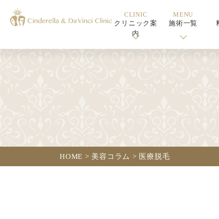
CLINIC
MENU
クリニック案
施術一覧
内
HOME
>
美容コラム
>
医療脱毛