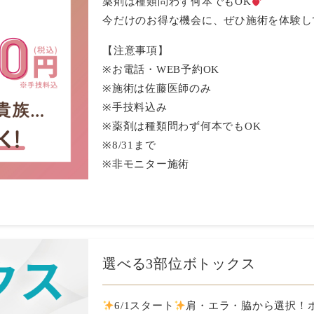
薬剤は種類問わず何本でもOK
今だけのお得な機会に、ぜひ施術を体験し
【注意事項】
※お電話・WEB予約OK
※施術は佐藤医師のみ
※手技料込み
※薬剤は種類問わず何本でもOK
※8/31まで
※非モニター施術
選べる3部位ボトックス
6/1スタート
肩・エラ・脇から選択！ボ