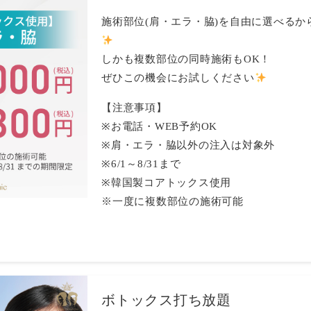
施術部位(肩・エラ・脇)を自由に選べる
しかも複数部位の同時施術もOK！
ぜひこの機会にお試しください
【注意事項】
※お電話・WEB予約OK
※肩・エラ・脇以外の注入は対象外
※6/1～8/31まで
※韓国製コアトックス使用
※一度に複数部位の施術可能
ボトックス打ち放題