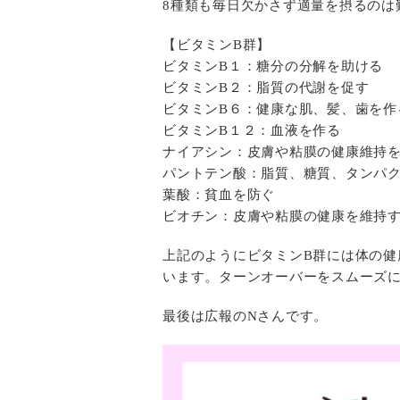
8種類も毎日欠かさず適量を摂るのは
【ビタミンB群】
ビタミンB１：糖分の分解を助ける
ビタミンB２：脂質の代謝を促す
ビタミンB６：健康な肌、髪、歯を作
ビタミンB１２：血液を作る
ナイアシン：皮膚や粘膜の健康維持
パントテン酸：脂質、糖質、タンパ
葉酸：貧血を防ぐ
ビオチン：皮膚や粘膜の健康を維持
上記のようにビタミンB群には体の健
います。ターンオーバーをスムーズ
最後は広報のNさんです。