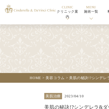
CLINIC
MENU
クリニック案
施術一覧
内
HOME
>
美容コラム
>
美肌の秘訣!?シンデ
美肌治療
2023/04/10
美肌の秘訣!?シンデレラ&