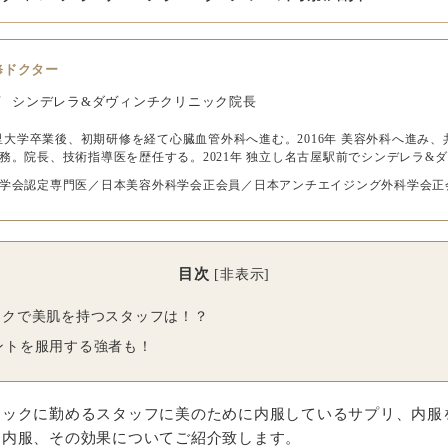
修ドクター
佑
シンデレラ&ダヴィンチクリニック院長
 北里大学卒業後、初期研修を経て心臓血管外科へ進む。2016年 美容外科へ進
務。院長、技術指導医を歴任する。2021年 独立し名古屋駅前でシンデレラ&
学会認定専門医／日本美容外科学会正会員／日本アンチエイジング外科学会正
目次
[
非表示
]
ックで美肌を持つスタッフは！？
ントを服用する強者も！
ニックに勤めるスタッフに美のために内服しているサプリ、内服
る内服、その効果についてご紹介致します。