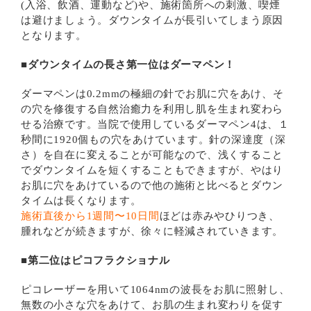
(入浴、飲酒、運動など)や、施術箇所への刺激、喫煙
は避けましょう。ダウンタイムが長引いてしまう原因
となります。
■ダウンタイムの長さ第一位はダーマペン！
ダーマペンは0.2mmの極細の針でお肌に穴をあけ、そ
の穴を修復する自然治癒力を利用し肌を生まれ変わら
せる治療です。当院で使用しているダーマペン4は、１
秒間に1920個もの穴をあけています。針の深達度（深
さ）を自在に変えることが可能なので、浅くすること
でダウンタイムを短くすることもできますが、やはり
お肌に穴をあけているので他の施術と比べるとダウン
タイムは長くなります。
施術直後から1週間〜10日間
ほどは赤みやひりつき、
腫れなどが続きますが、徐々に軽減されていきます。
■第二位はピコフラクショナル
ピコレーザーを用いて1064nmの波長をお肌に照射し、
無数の小さな穴をあけて、お肌の生まれ変わりを促す