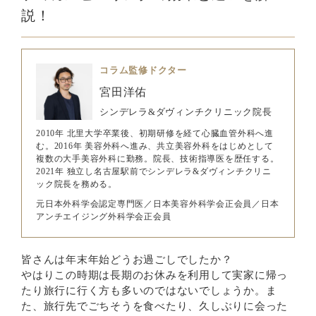
説！
コラム監修ドクター
宮田洋佑
シンデレラ&ダヴィンチクリニック院長
2010年 北里大学卒業後、初期研修を経て心臓血管外科へ進
む。2016年 美容外科へ進み、共立美容外科をはじめとして
複数の大手美容外科に勤務。院長、技術指導医を歴任する。
2021年 独立し名古屋駅前でシンデレラ&ダヴィンチクリニ
ック院長を務める。
元日本外科学会認定専門医／日本美容外科学会正会員／日本
アンチエイジング外科学会正会員
皆さんは年末年始どうお過ごしでしたか？
やはりこの時期は長期のお休みを利用して実家に帰っ
たり旅行に行く方も多いのではないでしょうか。ま
た、旅行先でごちそうを食べたり、久しぶりに会った