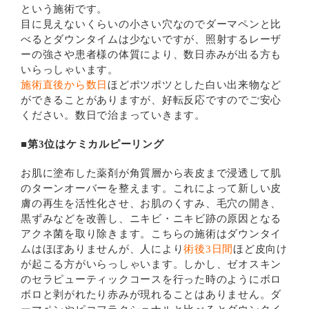
という施術です。
目に見えないくらいの小さい穴なのでダーマペンと比
べるとダウンタイムは少ないですが、照射するレーザ
ーの強さや患者様の体質により、数日赤みが出る方も
いらっしゃいます。
施術直後から数日
ほどポツポツとした白い出来物など
ができることがありますが、好転反応ですのでご安心
ください。数日で治まっていきます。
■第3位はケミカルピーリング
お肌に塗布した薬剤が角質層から表皮まで浸透して肌
のターンオーバーを整えます。これによって新しい皮
膚の再生を活性化させ、お肌のくすみ、毛穴の開き、
黒ずみなどを改善し、ニキビ・ニキビ跡の原因となる
アクネ菌を取り除きます。こちらの施術はダウンタイ
ムはほぼありませんが、人により
術後3日間
ほど皮向け
が起こる方がいらっしゃいます。しかし、ゼオスキン
のセラピューティックコースを行った時のようにボロ
ボロと剥がれたり赤みが現れることはありません。ダ