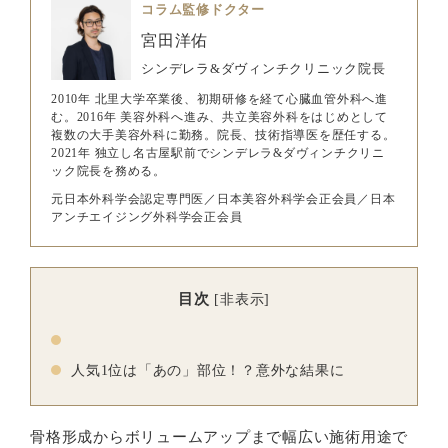
コラム監修ドクター
宮田洋佑
シンデレラ&ダヴィンチクリニック院長
2010年 北里大学卒業後、初期研修を経て心臓血管外科へ進
む。2016年 美容外科へ進み、共立美容外科をはじめとして
複数の大手美容外科に勤務。院長、技術指導医を歴任する。
2021年 独立し名古屋駅前でシンデレラ&ダヴィンチクリニ
ック院長を務める。
元日本外科学会認定専門医／日本美容外科学会正会員／日本
アンチエイジング外科学会正会員
目次
[
非表示
]
人気1位は「あの」部位！？意外な結果に
骨格形成からボリュームアップまで幅広い施術用途で