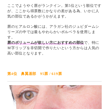
ここでようやく唇がランクイン。第5位という順位です
が、ここから得票数にかなりの差がある為、いかに人
気の部位であるかがうかがえます。
唇のヒアルロン酸には、アラガン社のジュビダームシ
リーズの中では最もやわらかいボルベラを使用しま
す。
唇のボリュームが欲しい方におすすめの部位
で、特に
Ｍ字リップを非切開で作りたいという方からは人気の
高い部位となります。
第4位 鼻翼基部 95票 / 619票