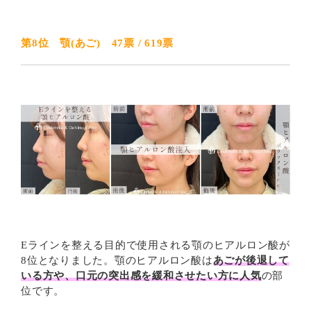
第8位 顎(あご) 47票 / 619票
Eラインを整える目的で使用される顎のヒアルロン酸が
8位となりました。顎のヒアルロン酸は
あごが後退して
いる方や、口元の突出感を緩和させたい方に人気
の部
位です。