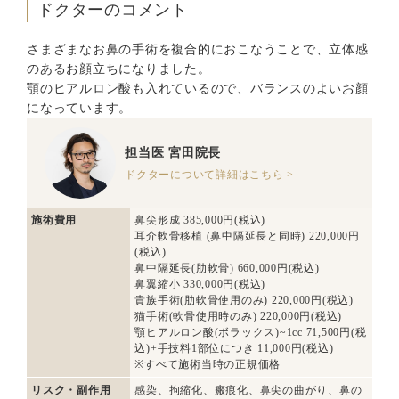
ドクターのコメント
さまざまなお鼻の手術を複合的におこなうことで、立体感
のあるお顔立ちになりました。
顎のヒアルロン酸も入れているので、バランスのよいお顔
になっています。
担当医
宮田院長
ドクターについて詳細はこちら >
施術費用
鼻尖形成 385,000円(税込)
耳介軟骨移植 (鼻中隔延長と同時) 220,000円
(税込)
鼻中隔延長(肋軟骨) 660,000円(税込)
鼻翼縮小 330,000円(税込)
貴族手術(肋軟骨使用のみ) 220,000円(税込)
猫手術(軟骨使用時のみ) 220,000円(税込)
顎ヒアルロン酸(ボラックス)~1cc 71,500円(税
込)+手技料1部位につき 11,000円(税込)
※すべて施術当時の正規価格
リスク・副作用
感染、拘縮化、瘢痕化、鼻尖の曲がり、鼻の