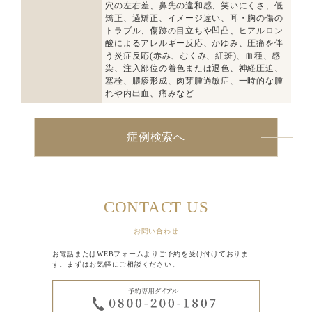
穴の左右差、鼻先の違和感、笑いにくさ、低
矯正、過矯正、イメージ違い、耳・胸の傷の
トラブル、傷跡の目立ちや凹凸、ヒアルロン
酸によるアレルギー反応、かゆみ、圧痛を伴
う炎症反応(赤み、むくみ、紅斑)、血種、感
染、注入部位の着色または退色、神経圧迫、
塞栓、膿疹形成、肉芽腫過敏症、一時的な腫
れや内出血、痛みなど
症例検索へ
CONTACT US
お問い合わせ
お電話またはWEBフォームよりご予約を受け付けておりま
す。まずはお気軽にご相談ください。