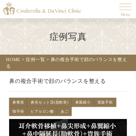
Menu
症例写真
HOME
>
症例一覧
>
鼻の複合手術で顔のバランスを整え
る
鼻の複合手術で顔のバランスを整える
鼻整形
鼻先セット③(肋軟骨)
鼻翼縮小
貴族手術
猫手術
ヒアルロン酸
あご