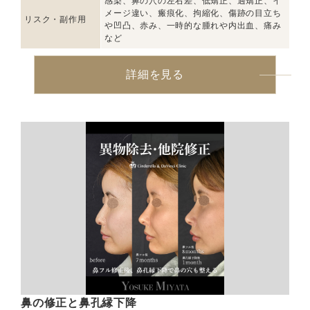
感染、鼻の穴の左右差、低矯正、過矯正、イ
メージ違い、瘢痕化、拘縮化、傷跡の目立ち
リスク・副作用
や凹凸、赤み、一時的な腫れや内出血、痛み
など
詳細を見る
鼻の修正と鼻孔縁下降