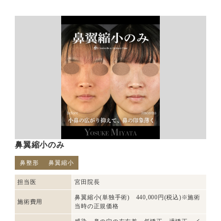
鼻翼縮小のみ
鼻整形
鼻翼縮小
担当医
宮田院長
鼻翼縮小(単独手術) 440,000円(税込)※施術
施術費用
当時の正規価格