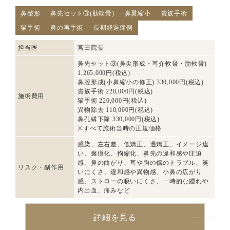
鼻整形
鼻先セット③(肋軟骨)
鼻翼縮小
貴族手術
猫手術
鼻の再手術
長期経過症例
担当医
宮田院長
鼻先セット③(鼻尖形成・耳介軟骨・肋軟骨)
1,265,000円(税込)
鼻腔形成(小鼻縮小の修正) 330,000円(税込)
貴族手術 220,000円(税込)
施術費用
猫手術 220,000円(税込)
異物除去 110,000円(税込)
鼻孔縁下降 330,000円(税込)
※すべて施術当時の正規価格
感染、左右差、低矯正、過矯正、イメージ違
い、瘢痕化、拘縮化、鼻先の違和感や圧迫
感、鼻の曲がり、耳や胸の傷のトラブル、笑
リスク・副作用
いにくさ、違和感や異物感、小鼻の広がり
感、ストローの吸いにくさ、一時的な腫れや
内出血、痛みなど
詳細を見る