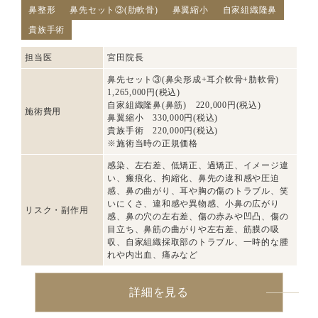
鼻整形
鼻先セット③(肋軟骨)
鼻翼縮小
自家組織隆鼻
貴族手術
担当医
宮田院長
鼻先セット③(鼻尖形成+耳介軟骨+肋軟骨)
1,265,000円(税込)
自家組織隆鼻(鼻筋) 220,000円(税込)
施術費用
鼻翼縮小 330,000円(税込)
貴族手術 220,000円(税込)
※施術当時の正規価格
感染、左右差、低矯正、過矯正、イメージ違
い、瘢痕化、拘縮化、鼻先の違和感や圧迫
感、鼻の曲がり、耳や胸の傷のトラブル、笑
いにくさ、違和感や異物感、小鼻の広がり
リスク・副作用
感、鼻の穴の左右差、傷の赤みや凹凸、傷の
目立ち、鼻筋の曲がりや左右差、筋膜の吸
収、自家組織採取部のトラブル、一時的な腫
れや内出血、痛みなど
詳細を見る