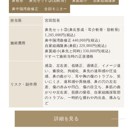
鼻整形
鼻先セット③(肋軟骨)
鼻翼縮小
自家組織隆鼻
鼻中隔湾曲修正
全顔モニター
担当医
宮田院長
鼻先セット③(鼻尖形成・耳介軟骨・肋軟骨)
1,265,000円(税込)
鼻中隔湾曲修正 440,000円(税込)
施術費用
自家組織隆鼻(鼻筋) 220,000円(税込)
鼻翼縮小(鼻先と同時) 330,000円(税込)
※すべて施術当時の正規価格
感染、左右差、低矯正、過矯正、イメージ違
い、瘢痕化、拘縮化、鼻先の違和感や圧迫
感、鼻の曲がり、耳や胸の傷のトラブル、笑
いにくさ、違和感や異物感、鼻の穴の左右
リスク・副作用
差、傷の赤みや凹凸、傷の目立ち、鼻筋の曲
がりや左右差、筋膜の吸収、自家組織採取部
のトラブル、一時的な腫れや内出血、痛みな
ど
詳細を見る