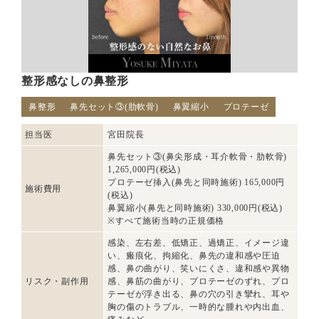
整形感なしの鼻整形
鼻整形
鼻先セット③(肋軟骨)
鼻翼縮小
プロテーゼ
担当医
宮田院長
鼻先セット③(鼻尖形成・耳介軟骨・肋軟骨)
1,265,000円(税込)
プロテーゼ挿入(鼻先と同時施術) 165,000円
施術費用
(税込)
鼻翼縮小(鼻先と同時施術) 330,000円(税込)
※すべて施術当時の正規価格
感染、左右差、低矯正、過矯正、イメージ違
い、瘢痕化、拘縮化、鼻先の違和感や圧迫
感、鼻の曲がり、笑いにくさ、違和感や異物
リスク・副作用
感、鼻筋の曲がり、プロテーゼのずれ、プロ
テーゼが浮き出る、鼻の穴の引き攣れ、耳や
胸の傷のトラブル、一時的な腫れや内出血、