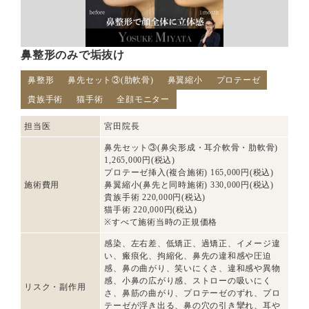
鼻整形のみで垢抜け
鼻整形
鼻先セット③(肋軟骨)
鼻翼縮小
プロテーゼ
貴族手術
猫手術
全顔モニター
担当医
宮田院長
鼻先セット③(鼻尖形成・耳介軟骨・肋軟骨)
1,265,000円(税込)
プロテーゼ挿入(複合施術) 165,000円(税込)
施術費用
鼻翼縮小(鼻先と同時施術) 330,000円(税込)
貴族手術 220,000円(税込)
猫手術 220,000円(税込)
※すべて施術当時の正規価格
感染、左右差、低矯正、過矯正、イメージ違
い、瘢痕化、拘縮化、鼻先の違和感や圧迫
感、鼻の曲がり、笑いにくさ、違和感や異物
感、小鼻の広がり感、ストローの吸いにく
リスク・副作用
さ、鼻筋の曲がり、プロテーゼのずれ、プロ
テーゼが浮き出る、鼻の穴の引き攣れ、耳や