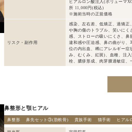
ヒアルロン酸注入(ボリューマXC) 
所 11,000円(税込)
※施術当時の正規価格
感染、左右差、低矯正、過矯正
や胸の傷のトラブル、笑いにく
感、ストローの吸いにくさ、鼻
リスク・副作用
違和感や圧迫感、鼻の曲がり、
位の内出血、稀にアレルギー症
み、むくみ、紅斑)、血種、注
栓、膿疹形成、肉芽腫過敏症、
鼻整形と顎ヒアル
鼻整形
鼻先セット③(肋軟骨)
貴族手術
猫手術
ヒアル