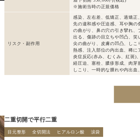
眉下切開 330,000円(税込)
※施術当時の正規価格
感染、左右差、低矯正、過矯正
先の違和感や圧迫感、耳や胸の
の曲がり、鼻の穴の引き攣れ、
出る、傷跡の目立ちや凹凸、笑
リスク・副作用
尖の曲がり、皮膚の凹凸、しこ
熱感、注入部位の内出血、稀に
炎症反応(赤み、むくみ、紅斑)
経圧迫、塞栓、膿疹形成、肉芽
しこり、一時的な腫れや内出血
二重切開で平行二重
目元整形
全切開法
ヒアルロン酸
涙袋