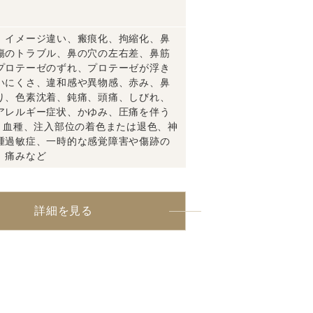
、イメージ違い、瘢痕化、拘縮化、鼻
傷のトラブル、鼻の穴の左右差、鼻筋
プロテーゼのずれ、プロテーゼが浮き
いにくさ、違和感や異物感、赤み、鼻
り、色素沈着、鈍痛、頭痛、しびれ、
アレルギー症状、かゆみ、圧痛を伴う
、血種、注入部位の着色または退色、神
腫過敏症、一時的な感覚障害や傷跡の
、痛みなど
詳細を見る