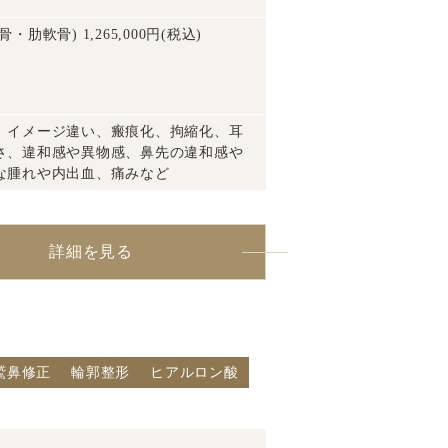
軟骨) 1,265,000円(税込)
、イメージ違い、瘢痕化、拘縮化、耳
さ、違和感や異物感、鼻先の違和感や
な腫れや内出血、痛みなど
詳細を見る
鷲鼻修正
輪郭整形
ヒアルロン酸