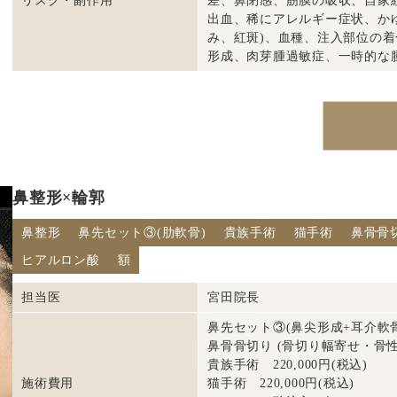
リスク・副作用
差、鼻閉感、筋膜の吸収、自家
出血、稀にアレルギー症状、か
み、紅斑)、血種、注入部位の
形成、肉芽腫過敏症、一時的な
鼻整形×輪郭
鼻整形
鼻先セット③(肋軟骨)
貴族手術
猫手術
鼻骨骨
ヒアルロン酸
額
担当医
宮田院長
鼻先セット③(鼻尖形成+耳介軟骨+肋
鼻骨骨切り (骨切り幅寄せ・骨性斜鼻
貴族手術 220,000円(税込)
施術費用
猫手術 220,000円(税込)