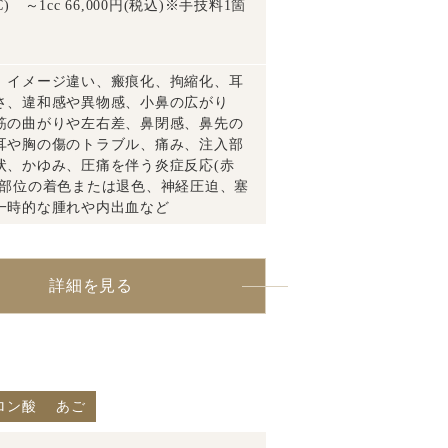
～1cc 66,000円(税込)※手技料1箇
、イメージ違い、瘢痕化、拘縮化、耳
さ、違和感や異物感、小鼻の広がり
筋の曲がりや左右差、鼻閉感、鼻先の
耳や胸の傷のトラブル、痛み、注入部
状、かゆみ、圧痛を伴う炎症反応(赤
入部位の着色または退色、神経圧迫、塞
一時的な腫れや内出血など
詳細を見る
ロン酸
あご