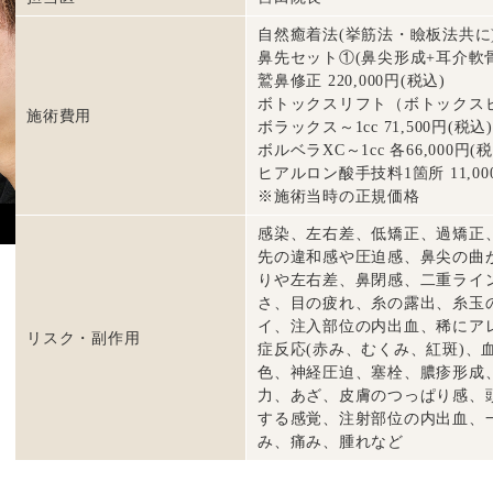
自然癒着法(挙筋法・瞼板法共に) 2
鼻先セット①(鼻尖形成+耳介軟骨) 
鷲鼻修正 220,000円(税込)
ボトックスリフト（ボトックスビスタ
施術費用
ボラックス～1cc 71,500円(税込)
ボルベラXC～1cc 各66,000円(税
ヒアルロン酸手技料1箇所 11,00
※施術当時の正規価格
感染、左右差、低矯正、過矯正
先の違和感や圧迫感、鼻尖の曲
りや左右差、鼻閉感、二重ライ
さ、目の疲れ、糸の露出、糸玉
イ、注入部位の内出血、稀にア
リスク・副作用
症反応(赤み、むくみ、紅斑)、
色、神経圧迫、塞栓、膿疹形成
力、あざ、皮膚のつっぱり感、
する感覚、注射部位の内出血、
み、痛み、腫れなど