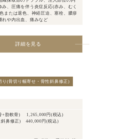
組織採取部のトラブル、注入部位の内
ゆみ、圧痛を伴う炎症反応(赤み、むく
着色または退色、神経圧迫、塞栓、膿疹
腫れや内出血、痛みなど
詳細を見る
切り(骨切り幅寄せ・骨性斜鼻修正)
軟骨) 1,265,000円(税込)
修正) 440,000円(税込)