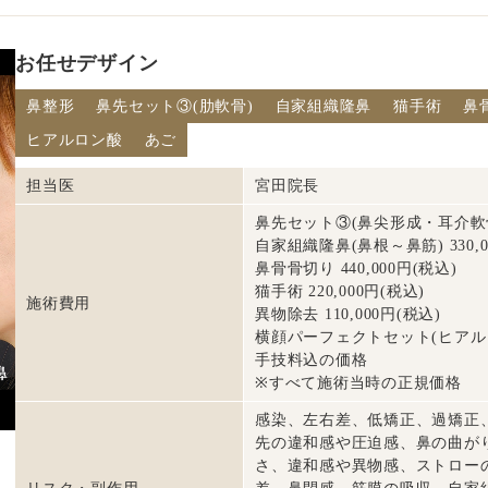
お任せデザイン
鼻整形
鼻先セット③(肋軟骨)
自家組織隆鼻
猫手術
鼻
ヒアルロン酸
あご
担当医
宮田院長
鼻先セット③(鼻尖形成・耳介軟骨・肋
自家組織隆鼻(鼻根～鼻筋) 330,0
鼻骨骨切り 440,000円(税込)
猫手術 220,000円(税込)
施術費用
異物除去 110,000円(税込)
横顔パーフェクトセット(ヒアルロン酸
手技料込の価格
※すべて施術当時の正規価格
感染、左右差、低矯正、過矯正
先の違和感や圧迫感、鼻の曲が
さ、違和感や異物感、ストロー