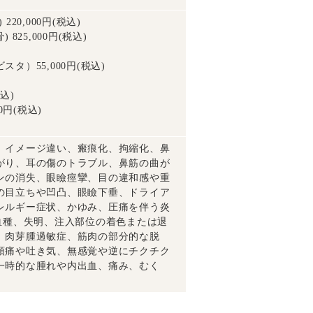
20,000円(税込)
825,000円(税込)
）55,000円(税込)
込)
0円(税込)
、イメージ違い、瘢痕化、拘縮化、鼻
がり、耳の傷のトラブル、鼻筋の曲が
ンの消失、眼瞼痙攣、目の違和感や重
の目立ちや凹凸、眼瞼下垂、ドライア
レルギー症状、かゆみ、圧痛を伴う炎
血種、失明、注入部位の着色または退
、肉芽腫過敏症、筋肉の部分的な脱
頭痛や吐き気、無感覚や逆にチクチク
一時的な腫れや内出血、痛み、むく