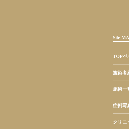
Site 
TOP
施術者
施術一
症例写
クリニ