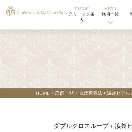
CLINIC
MENU
クリニック案
施術一覧
内
HOME
>
症例一覧
>
自然癒着法＋涙袋ヒアル
ダブルクロスループ＋涙袋