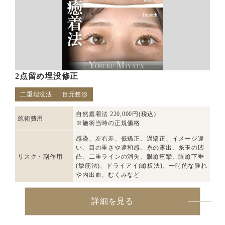
2点留め埋没修正
二重埋没法
目元整形
自然癒着法 220,000円(税込)
施術費用
※施術当時の正規価格
感染、左右差、低矯正、過矯正、イメージ違
い、目の重さや違和感、糸の露出、糸玉の凹
リスク・副作用
凸、二重ラインの消失、眼瞼痙攣、眼瞼下垂
(挙筋法)、ドライアイ(瞼板法)、一時的な腫れ
や内出血、むくみなど
詳細を見る