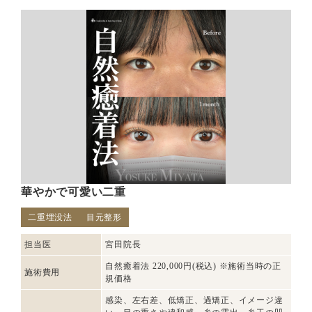
華やかで可愛い二重
二重埋没法
目元整形
担当医
宮田院長
自然癒着法 220,000円(税込) ※施術当時の正
施術費用
規価格
感染、左右差、低矯正、過矯正、イメージ違