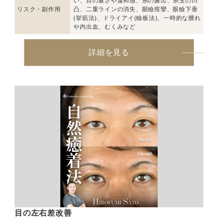
い、目の重さや違和感、糸の露出、糸玉の凹
リスク・副作用
凸、二重ラインの消失、眼瞼痙攣、眼瞼下垂
(挙筋法)、ドライアイ(瞼板法)、一時的な腫れ
や内出血、むくみなど
詳細を見る
目の左右差改善