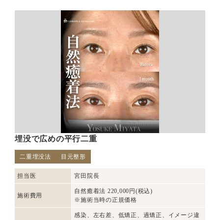
埋没で広めの平行二重
二重埋没法
目元整形
担当医
宮田院長
自然癒着法 220,000円(税込)
施術費用
※施術当時の正規価格
感染、左右差、低矯正、過矯正、イメージ違