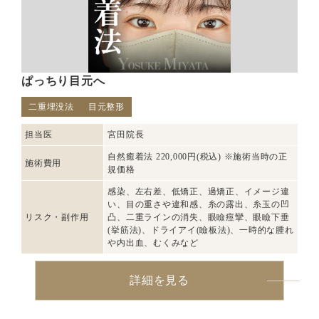
ぱっちり目元へ
二重埋没法
目元整形
担当医
宮田院長
自然癒着法 220,000円(税込) ※施術当時の正
施術費用
規価格
感染、左右差、低矯正、過矯正、イメージ違
い、目の重さや違和感、糸の露出、糸玉の凹
リスク・副作用
凸、二重ラインの消失、眼瞼痙攣、眼瞼下垂
(挙筋法)、ドライアイ(瞼板法)、一時的な腫れ
や内出血、むくみなど
詳細を見る