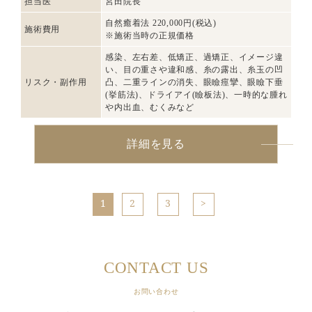
担当医
宮田院長
自然癒着法 220,000円(税込)
施術費用
※施術当時の正規価格
感染、左右差、低矯正、過矯正、イメージ違
い、目の重さや違和感、糸の露出、糸玉の凹
リスク・副作用
凸、二重ラインの消失、眼瞼痙攣、眼瞼下垂
(挙筋法)、ドライアイ(瞼板法)、一時的な腫れ
や内出血、むくみなど
詳細を見る
1
2
3
CONTACT US
お問い合わせ