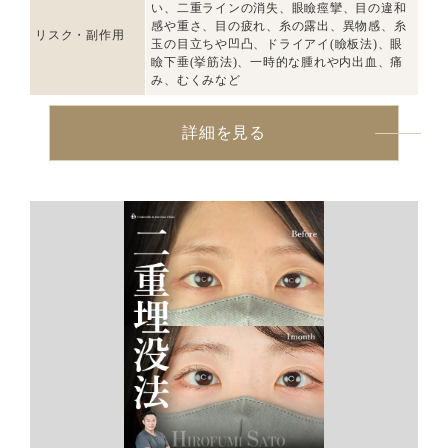
い、二重ラインの消失、眼瞼痙攣、目の違和
感や重さ、目の疲れ、糸の露出、異物感、糸
リスク・副作用
玉の目立ちや凹凸、ドライアイ(瞼板法)、眼
瞼下垂(挙筋法)、一時的な腫れや内出血、痛
み、むくみなど
詳細を見る