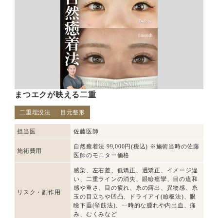
まつエクが映える二重
二重埋没法
目元整形
担当医
佐藤医師
自然癒着法 99,000円(税込) ※施術当時の佐藤
施術費用
医師のモニター価格
感染、左右差、低矯正、過矯正、イメージ違
い、二重ラインの消失、眼瞼痙攣、目の違和
感や重さ、目の疲れ、糸の露出、異物感、糸
リスク・副作用
玉の目立ちや凹凸、ドライアイ(瞼板法)、眼
瞼下垂(挙筋法)、一時的な腫れや内出血、痛
み、むくみなど