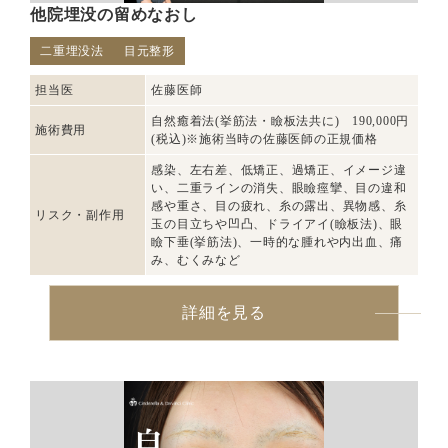
他院埋没の留めなおし
二重埋没法
目元整形
担当医
佐藤医師
自然癒着法(挙筋法・瞼板法共に) 190,000円
施術費用
(税込)※施術当時の佐藤医師の正規価格
感染、左右差、低矯正、過矯正、イメージ違
い、二重ラインの消失、眼瞼痙攣、目の違和
感や重さ、目の疲れ、糸の露出、異物感、糸
リスク・副作用
玉の目立ちや凹凸、ドライアイ(瞼板法)、眼
瞼下垂(挙筋法)、一時的な腫れや内出血、痛
み、むくみなど
詳細を見る