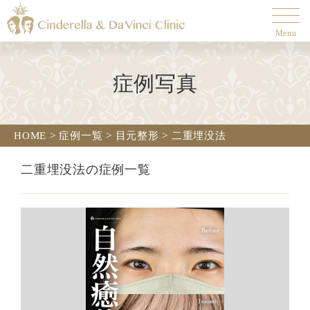
Menu
症例写真
HOME
>
症例一覧
>
目元整形
>
二重埋没法
二重埋没法の症例一覧