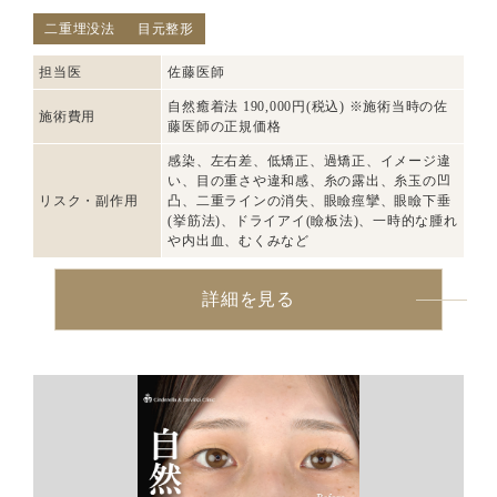
二重埋没法
目元整形
担当医
佐藤医師
自然癒着法 190,000円(税込) ※施術当時の佐
施術費用
藤医師の正規価格
感染、左右差、低矯正、過矯正、イメージ違
い、目の重さや違和感、糸の露出、糸玉の凹
リスク・副作用
凸、二重ラインの消失、眼瞼痙攣、眼瞼下垂
(挙筋法)、ドライアイ(瞼板法)、一時的な腫れ
や内出血、むくみなど
詳細を見る