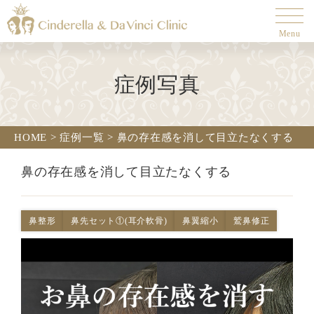
Menu
症例写真
HOME
>
症例一覧
>
鼻の存在感を消して目立たなくする
鼻の存在感を消して目立たなくする
鼻整形
鼻先セット①(耳介軟骨)
鼻翼縮小
鷲鼻修正