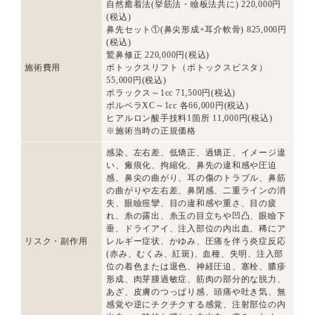
自然癒着法(挙筋法・瞼板法共に) 220,000円
(税込)
鼻先セット①(鼻尖形成+耳介軟骨) 825,000円
(税込)
鷲鼻修正 220,000円(税込)
施術費用
ボトックスリフト（ボトックスビスタ）
55,000円(税込)
ボラックス～1cc 71,500円(税込)
ボルベラXC～1cc 各66,000円(税込)
ヒアルロン酸手技料1箇所 11,000円(税込)
※施術当時の正規価格
感染、左右差、低矯正、過矯正、イメージ違
い、瘢痕化、拘縮化、鼻先の違和感や圧迫
感、鼻尖の曲がり、耳の傷のトラブル、鼻筋
の曲がりや左右差、鼻閉感、二重ラインの消
失、眼瞼痙攣、目の違和感や重さ、目の疲
れ、糸の露出、糸玉の目立ちや凹凸、眼瞼下
垂、ドライアイ、注入部位の内出血、稀にア
リスク・副作用
レルギー症状、かゆみ、圧痛を伴う炎症反応
(赤み、むくみ、紅斑)、血種、失明、注入部
位の着色または退色、神経圧迫、塞栓、膿疹
形成、肉芽腫過敏症、筋肉の部分的な脱力、
あざ、皮膚のつっぱり感、頭痛や吐き気、無
感覚や逆にチクチクする感覚、注射部位の内