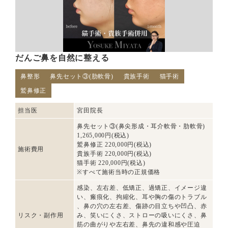
だんご鼻を自然に整える
鼻整形
鼻先セット③(肋軟骨)
貴族手術
猫手術
鷲鼻修正
担当医
宮田院長
鼻先セット③(鼻尖形成・耳介軟骨・肋軟骨)
1,265,000円(税込)
鷲鼻修正 220,000円(税込)
施術費用
貴族手術 220,000円(税込)
猫手術 220,000円(税込)
※すべて施術当時の正規価格
感染、左右差、低矯正、過矯正、イメージ違
い、瘢痕化、拘縮化、耳や胸の傷のトラブル
、鼻の穴の左右差、傷跡の目立ちや凹凸、赤
リスク・副作用
み、笑いにくさ、ストローの吸いにくさ、鼻
筋の曲がりや左右差、鼻先の違和感や圧迫