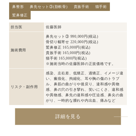
鼻整形
鼻先セット③(肋軟骨)
貴族手術
猫手術
鷲鼻修正
担当医
佐藤医師
鼻先セット③ 990,000円(税込)
骨切り幅寄せ 220,000円(税込)
鷲鼻修正 165,000円(税込)
施術費用
貴族手術 165,000円(税込)
猫手術 165,000円(税込)
※施術当時の佐藤医師の正規価格です。
感染、左右差、低矯正、過矯正、イメージ違
い、瘢痕化、拘縮化、耳や胸の傷のトラブ
ル、鼻筋の曲がりや後戻り、違和感や異物
リスク・副作用
感、鼻の穴の引き攣れ、笑いにくさ、違和感
や異物感、鼻先の違和感や圧迫感、鼻尖の曲
がり、一時的な腫れや内出血、痛みなど
詳細を見る