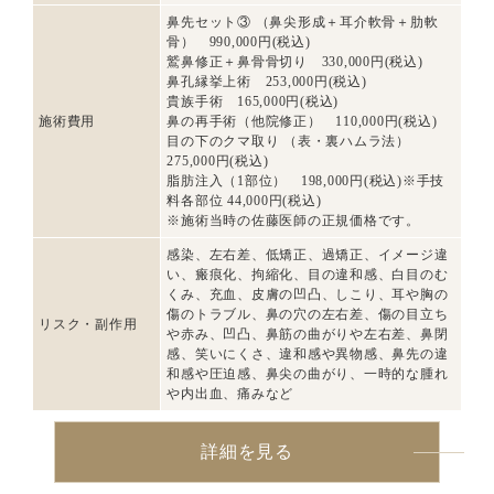
鼻先セット③ （鼻尖形成＋耳介軟骨＋肋軟
骨） 990,000円(税込)
鷲鼻修正＋鼻骨骨切り 330,000円(税込)
鼻孔縁挙上術 253,000円(税込)
貴族手術 165,000円(税込)
施術費用
鼻の再手術（他院修正） 110,000円(税込)
目の下のクマ取り （表・裏ハムラ法）
275,000円(税込)
脂肪注入（1部位） 198,000円(税込)※手技
料各部位 44,000円(税込)
※施術当時の佐藤医師の正規価格です。
感染、左右差、低矯正、過矯正、イメージ違
い、瘢痕化、拘縮化、目の違和感、白目のむ
くみ、充血、皮膚の凹凸、しこり、耳や胸の
傷のトラブル、鼻の穴の左右差、傷の目立ち
リスク・副作用
や赤み、凹凸、鼻筋の曲がりや左右差、鼻閉
感、笑いにくさ、違和感や異物感、鼻先の違
和感や圧迫感、鼻尖の曲がり、一時的な腫れ
や内出血、痛みなど
詳細を見る