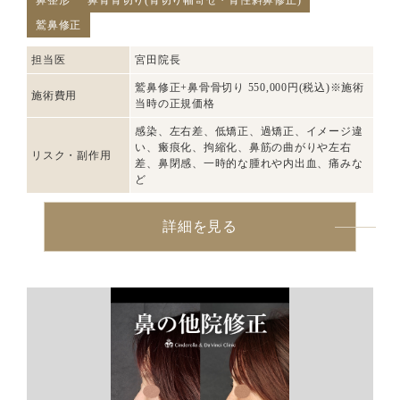
鼻整形
鼻骨骨切り(骨切り幅寄せ・骨性斜鼻修正)
鷲鼻修正
担当医
宮田院長
鷲鼻修正+鼻骨骨切り 550,000円(税込)※施術
施術費用
当時の正規価格
感染、左右差、低矯正、過矯正、イメージ違
い、瘢痕化、拘縮化、鼻筋の曲がりや左右
リスク・副作用
差、鼻閉感、一時的な腫れや内出血、痛みな
ど
詳細を見る