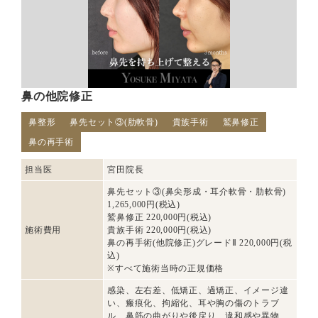
鼻の他院修正
鼻整形
鼻先セット③(肋軟骨)
貴族手術
鷲鼻修正
鼻の再手術
担当医
宮田院長
鼻先セット③(鼻尖形成・耳介軟骨・肋軟骨)
1,265,000円(税込)
鷲鼻修正 220,000円(税込)
施術費用
貴族手術 220,000円(税込)
鼻の再手術(他院修正)グレードⅡ 220,000円(税
込)
※すべて施術当時の正規価格
感染、左右差、低矯正、過矯正、イメージ違
い、瘢痕化、拘縮化、耳や胸の傷のトラブ
ル、鼻筋の曲がりや後戻り、違和感や異物