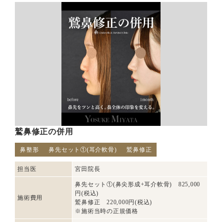
鷲鼻修正の併用
鼻整形
鼻先セット①(耳介軟骨)
鷲鼻修正
担当医
宮田院長
鼻先セット①(鼻尖形成+耳介軟骨) 825,000
円(税込)
施術費用
鷲鼻修正 220,000円(税込)
※施術当時の正規価格