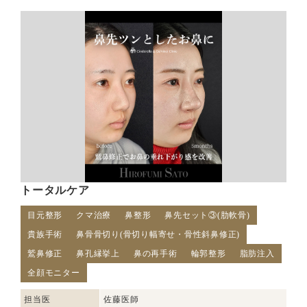
トータルケア
目元整形
クマ治療
鼻整形
鼻先セット③(肋軟骨)
貴族手術
鼻骨骨切り(骨切り幅寄せ・骨性斜鼻修正)
鷲鼻修正
鼻孔縁挙上
鼻の再手術
輪郭整形
脂肪注入
全顔モニター
担当医
佐藤医師