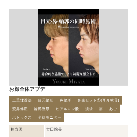
お顔全体アプデ
二重埋没法
目元整形
鼻整形
鼻先セット①(耳介軟骨)
鷲鼻修正
輪郭整形
ヒアルロン酸
涙袋
唇
あご
ボトックス
全顔モニター
担当医
宮田院長