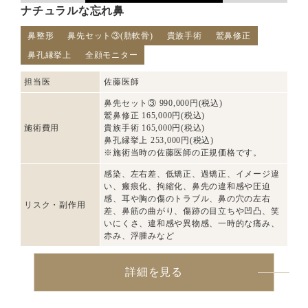
ナチュラルな忘れ鼻
鼻整形
鼻先セット③(肋軟骨)
貴族手術
鷲鼻修正
鼻孔縁挙上
全顔モニター
担当医
佐藤医師
鼻先セット③ 990,000円(税込)
鷲鼻修正 165,000円(税込)
施術費用
貴族手術 165,000円(税込)
鼻孔縁挙上 253,000円(税込)
※施術当時の佐藤医師の正規価格です。
感染、左右差、低矯正、過矯正、イメージ違
い、瘢痕化、拘縮化、鼻先の違和感や圧迫
感、耳や胸の傷のトラブル、鼻の穴の左右
リスク・副作用
差、鼻筋の曲がり、傷跡の目立ちや凹凸、笑
いにくさ、違和感や異物感、一時的な痛み、
赤み、浮腫みなど
詳細を見る