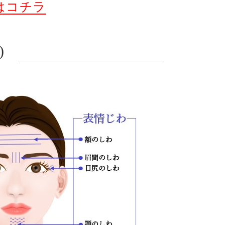
はコチラ
)