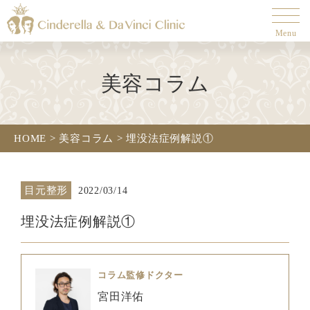
Menu
美容コラム
HOME
>
美容コラム
>
埋没法症例解説①
目元整形
2022/03/14
埋没法症例解説①
コラム監修ドクター
宮田洋佑