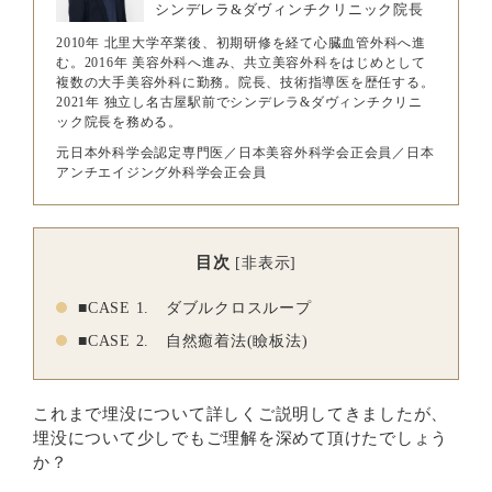
シンデレラ&ダヴィンチクリニック院長
2010年 北里大学卒業後、初期研修を経て心臓血管外科へ進
む。2016年 美容外科へ進み、共立美容外科をはじめとして
複数の大手美容外科に勤務。院長、技術指導医を歴任する。
2021年 独立し名古屋駅前でシンデレラ&ダヴィンチクリニ
ック院長を務める。
元日本外科学会認定専門医／日本美容外科学会正会員／日本
アンチエイジング外科学会正会員
目次
[
非表示
]
■CASE 1. ダブルクロスループ
■CASE 2. 自然癒着法(瞼板法)
これまで埋没について詳しくご説明してきましたが、
埋没について少しでもご理解を深めて頂けたでしょう
か？