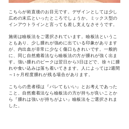
こちらが術直後のお目元です。デザインとしては少し
広めの末広といったところでしょうか。ミックス型の
インアウトラインと言っても差し支えなさそうです。
施術は瞼板法をご選択されています。瞼板法というこ
ともあり、少し腫れが強めに出ている印象があります
が、内出血が非常に少なく傷口もきれいです。一般的
に、同じ自然癒着法なら瞼板法の方が腫れが強く出ま
す。強い腫れのピークは翌日から3日ほどで、徐々に腫
れや食い込みは落ち着いてきます。人によっては2週間
～1ヶ月程度腫れが残る場合があります。
こちらの患者様は『バレてもいい』とお考えであった
こと、自然癒着法なら瞼板法の方が持ちが良いことか
ら『腫れは強いが持ちがよい』瞼板法をご選択されま
した。