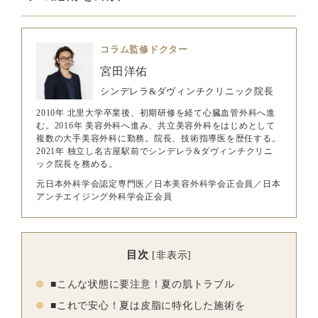
コラム監修ドクター
宮田洋佑
シンデレラ&ダヴィンチクリニック院長
2010年 北里大学卒業後、初期研修を経て心臓血管外科へ進
む。2016年 美容外科へ進み、共立美容外科をはじめとして
複数の大手美容外科に勤務。院長、技術指導医を歴任する。
2021年 独立し名古屋駅前でシンデレラ&ダヴィンチクリニ
ック院長を務める。
元日本外科学会認定専門医／日本美容外科学会正会員／日本
アンチエイジング外科学会正会員
目次
[
非表示
]
■こんな状態に要注意！夏の肌トラブル
■これで安心！夏は皮脂に特化した施術を