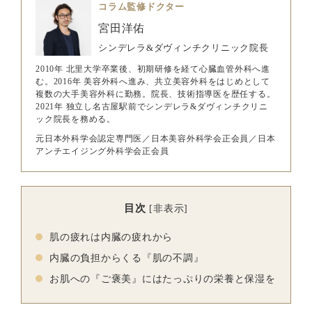
コラム監修ドクター
宮田洋佑
シンデレラ&ダヴィンチクリニック院長
2010年 北里大学卒業後、初期研修を経て心臓血管外科へ進
む。2016年 美容外科へ進み、共立美容外科をはじめとして
複数の大手美容外科に勤務。院長、技術指導医を歴任する。
2021年 独立し名古屋駅前でシンデレラ&ダヴィンチクリニ
ック院長を務める。
元日本外科学会認定専門医／日本美容外科学会正会員／日本
アンチエイジング外科学会正会員
目次
[
非表示
]
肌の疲れは内臓の疲れから
内臓の負担からくる『肌の不調』
お肌への『ご褒美』にはたっぷりの栄養と保湿を