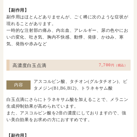
【副作用】
副作用はほとんどありませんが、ごく稀に次のような症状が
現れることがあります。
一時的な注射部の痛み、内出血、アレルギー、尿の色やにお
いの変化、吐き気、胸内不快感、動悸、発疹、かゆみ、寒
気、発熱や赤みなど
高濃度白玉点滴
7,700
円（税込）
アスコルビン酸、タチオン(グルタチオン)、ビ
内容
タメジン(B1,B6,B12)、トラネキサム酸
白玉点滴にさらにトラネキサム酸を加えることで、メラニン
生成抑制効果が高められています。
また、アスコルビン酸を2倍の濃度にしておりますので、強
い美白効果をお求めの方におすすめです。
【副作用】