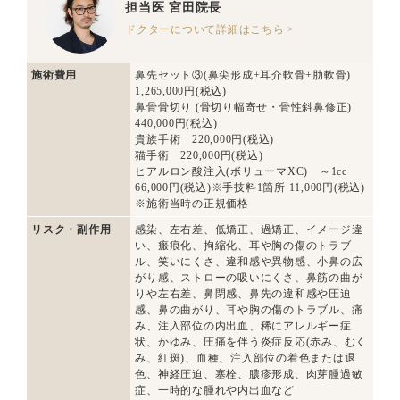
担当医
宮田院長
ドクターについて詳細はこちら >
施術費用
鼻先セット③(鼻尖形成+耳介軟骨+肋軟骨)
1,265,000円(税込)
鼻骨骨切り (骨切り幅寄せ・骨性斜鼻修正)
440,000円(税込)
貴族手術 220,000円(税込)
猫手術 220,000円(税込)
ヒアルロン酸注入(ボリューマXC) ～1cc
66,000円(税込)※手技料1箇所 11,000円(税込)
※施術当時の正規価格
リスク・副作用
感染、左右差、低矯正、過矯正、イメージ違
い、瘢痕化、拘縮化、耳や胸の傷のトラブ
ル、笑いにくさ、違和感や異物感、小鼻の広
がり感、ストローの吸いにくさ、鼻筋の曲が
りや左右差、鼻閉感、鼻先の違和感や圧迫
感、鼻の曲がり、耳や胸の傷のトラブル、痛
み、注入部位の内出血、稀にアレルギー症
状、かゆみ、圧痛を伴う炎症反応(赤み、むく
み、紅斑)、血種、注入部位の着色または退
色、神経圧迫、塞栓、膿疹形成、肉芽腫過敏
症、一時的な腫れや内出血など