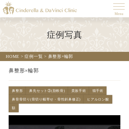
Menu
症例写真
HOME
>
症例一覧
>
鼻整形×輪郭
鼻整形×輪郭
鼻整形
鼻先セット③(肋軟骨)
貴族手術
猫手術
鼻骨骨切り(骨切り幅寄せ・骨性斜鼻修正)
ヒアルロン酸
額