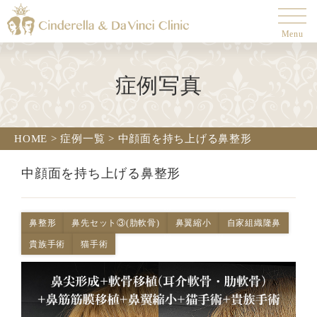
Menu
症例写真
HOME
>
症例一覧
>
中顔面を持ち上げる鼻整形
中顔面を持ち上げる鼻整形
鼻整形
鼻先セット③(肋軟骨)
鼻翼縮小
自家組織隆鼻
貴族手術
猫手術