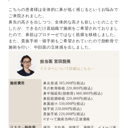
こちらの患者様は全体的に鼻が低く感じるというお悩みで
ご来院されました。
鼻先の高さを出しつつ、全体的な高さも欲しいとのことで
したが、できるだけ直組織で施術をご希望されておりまし
たので、鼻筋はプロテーゼではなく筋膜を移植しました。
また、貴族手術・猫手術もご希望されていたので肋軟骨で
施術を行い、中顔面の立体感を出しました。
担当医
宮田院長
ドクターについて詳細はこちら >
施術費用
鼻尖形成 385,000円(税込)
耳介軟骨移植 220,000円(税込)
鼻中隔延長(肋軟骨) 660,000円(税込)
鼻筋筋膜移植 220,000円(税込)
鼻翼縮小 330,000円(税込)
猫手術 220,000円(税込)
貴族手術 220,000円(税込)
※すべて施術当時の正規価格
リスク・副作用
感染、左右差、低矯正、過矯正、イメージ違