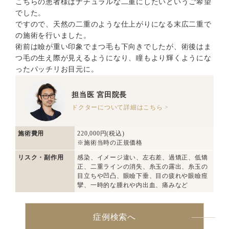
こちらの患者様はナチュラルな二重にしたいというご希望
でした。
ですので、天然の二重のような仕上がりになる末広二重で
の施術を行いました。
術前は瞼が重い印象でまつ毛も下向きでしたが、術後はま
つ毛の生え際が見えるようになり、瞳もより輝くようにな
ったパッチリお目元に。
担当医
宮田院長
ドクターについて詳細はこちら >
施術費用
220,000円(税込)
※施術当時の正規価格
リスク・副作用
感染、イメージ違い、左右差、過矯正、低矯
正、二重ラインの消失、糸玉の露出、糸玉の
目立ちや凹凸、眼瞼下垂、目の疲れや眼瞼痙
攣、一時的な腫れや内出血、痛みなど
症例検索へ