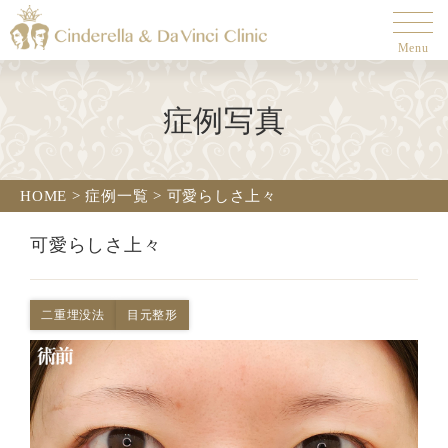
Menu
症例写真
HOME
>
症例一覧
>
可愛らしさ上々
可愛らしさ上々
二重埋没法
目元整形