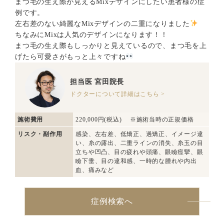
まつ毛の生え際が見えるMixデザインにしたい患者様の症
例です。
左右差のない綺麗なMixデザインの二重になりました
ちなみにMixは人気のデザインになります！！
まつ毛の生え際もしっかりと見えているので、まつ毛を上
げたら可愛さがもっと上々ですね
担当医
宮田院長
ドクターについて詳細はこちら >
施術費用
220,000円(税込) ※施術当時の正規価格
リスク・副作用
感染、左右差、低矯正、過矯正、イメージ違
い、糸の露出、二重ラインの消失、糸玉の目
立ちや凹凸、目の疲れや頭痛、眼瞼痙攣、眼
瞼下垂、目の違和感、一時的な腫れや内出
血、痛みなど
症例検索へ