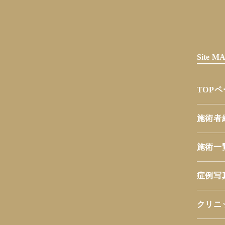
Site 
TOP
施術者
施術一
症例写
クリニ