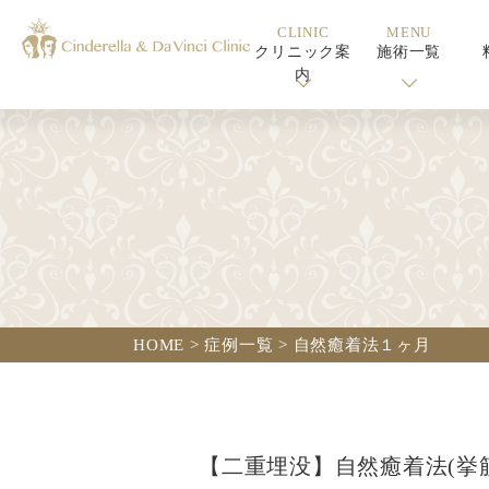
CLINIC
MENU
クリニック案
施術一覧
内
HOME
>
症例一覧
>
自然癒着法１ヶ月
【二重埋没】自然癒着法(挙