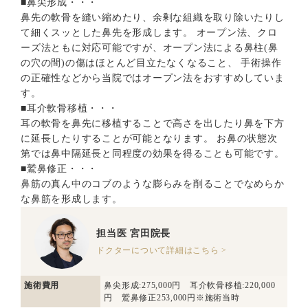
■鼻尖形成・・・
鼻先の軟骨を縫い縮めたり、余剰な組織を取り除いたりし
て細くスッとした鼻先を形成します。 オープン法、クロ
ーズ法ともに対応可能ですが、オープン法による鼻柱(鼻
の穴の間)の傷はほとんど目立たなくなること、 手術操作
の正確性などから当院ではオープン法をおすすめしていま
す。
■耳介軟骨移植・・・
耳の軟骨を鼻先に移植することで高さを出したり鼻を下方
に延長したりすることが可能となります。 お鼻の状態次
第では鼻中隔延長と同程度の効果を得ることも可能です。
■鷲鼻修正・・・
鼻筋の真ん中のコブのような膨らみを削ることでなめらか
な鼻筋を形成します。
担当医
宮田院長
ドクターについて詳細はこちら >
施術費用
鼻尖形成:275,000円 耳介軟骨移植:220,000
円 鷲鼻修正253,000円※施術当時