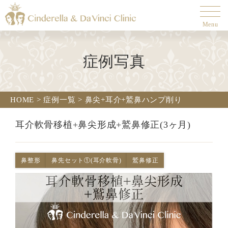
Menu
症例写真
HOME
>
症例一覧
>
鼻尖+耳介+鷲鼻ハンプ削り
耳介軟骨移植+鼻尖形成+鷲鼻修正(3ヶ月)
鼻整形
鼻先セット①(耳介軟骨)
鷲鼻修正