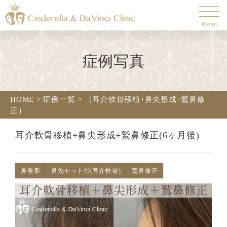
Menu
症例写真
HOME
>
症例一覧
>
（耳介軟骨移植+鼻尖形成+鷲鼻修
正）
耳介軟骨移植+鼻尖形成+鷲鼻修正(6ヶ月後)
鼻整形
鼻先セット①(耳介軟骨)
鷲鼻修正