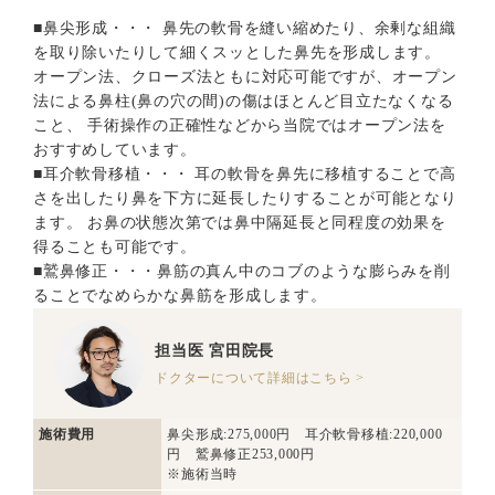
■鼻尖形成・・・ 鼻先の軟骨を縫い縮めたり、余剰な組織
を取り除いたりして細くスッとした鼻先を形成します。
オープン法、クローズ法ともに対応可能ですが、オープン
法による鼻柱(鼻の穴の間)の傷はほとんど目立たなくなる
こと、 手術操作の正確性などから当院ではオープン法を
おすすめしています。
■耳介軟骨移植・・・ 耳の軟骨を鼻先に移植することで高
さを出したり鼻を下方に延長したりすることが可能となり
ます。 お鼻の状態次第では鼻中隔延長と同程度の効果を
得ることも可能です。
■鷲鼻修正・・・鼻筋の真ん中のコブのような膨らみを削
ることでなめらかな鼻筋を形成します。
担当医
宮田院長
ドクターについて詳細はこちら >
施術費用
鼻尖形成:275,000円 耳介軟骨移植:220,000
円 鷲鼻修正253,000円
※施術当時