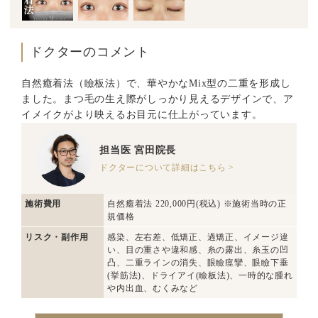
ドクターのコメント
自然癒着法（瞼板法）で、華やかなMix型の二重を形成し
ました。まつ毛の生え際がしっかり見えるデザインで、ア
イメイクがより映えるお目元に仕上がっています。
担当医
宮田院長
ドクターについて詳細はこちら >
施術費用
自然癒着法 220,000円(税込) ※施術当時の正
規価格
リスク・副作用
感染、左右差、低矯正、過矯正、イメージ違
い、目の重さや違和感、糸の露出、糸玉の凹
凸、二重ラインの消失、眼瞼痙攣、眼瞼下垂
(挙筋法)、ドライアイ(瞼板法)、一時的な腫れ
や内出血、むくみなど