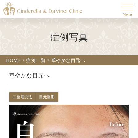
Menu
症例写真
HOME
>
症例一覧
>
華やかな目元へ
華やかな目元へ
二重埋没法
目元整形