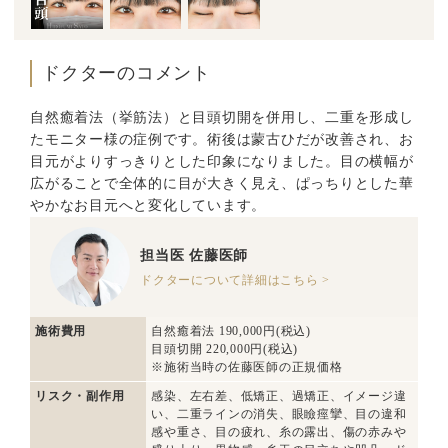
ドクターのコメント
自然癒着法（挙筋法）と目頭切開を併用し、二重を形成し
たモニター様の症例です。術後は蒙古ひだが改善され、お
目元がよりすっきりとした印象になりました。目の横幅が
広がることで全体的に目が大きく見え、ぱっちりとした華
やかなお目元へと変化しています。
担当医
佐藤医師
ドクターについて詳細はこちら >
施術費用
自然癒着法 190,000円(税込)
目頭切開 220,000円(税込)
※施術当時の佐藤医師の正規価格
リスク・副作用
感染、左右差、低矯正、過矯正、イメージ違
い、二重ラインの消失、眼瞼痙攣、目の違和
感や重さ、目の疲れ、糸の露出、傷の赤みや