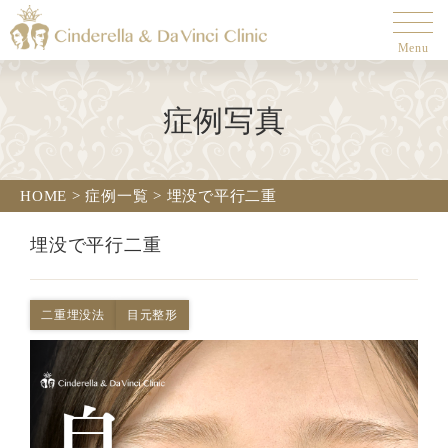
Menu
症例写真
HOME
>
症例一覧
>
埋没で平行二重
埋没で平行二重
二重埋没法
目元整形