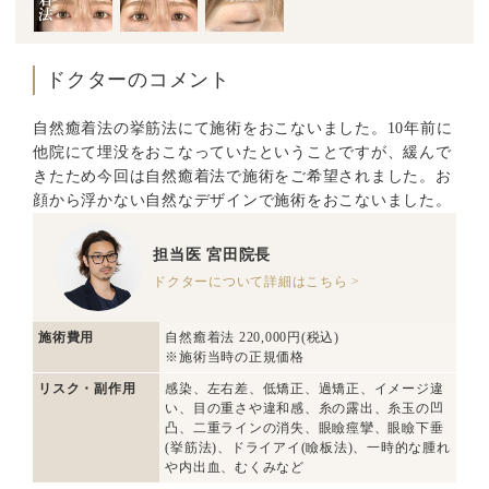
ドクターのコメント
自然癒着法の挙筋法にて施術をおこないました。10年前に
他院にて埋没をおこなっていたということですが、緩んで
きたため今回は自然癒着法で施術をご希望されました。お
顔から浮かない自然なデザインで施術をおこないました。
担当医
宮田院長
ドクターについて詳細はこちら >
施術費用
自然癒着法 220,000円(税込)
※施術当時の正規価格
リスク・副作用
感染、左右差、低矯正、過矯正、イメージ違
い、目の重さや違和感、糸の露出、糸玉の凹
凸、二重ラインの消失、眼瞼痙攣、眼瞼下垂
(挙筋法)、ドライアイ(瞼板法)、一時的な腫れ
や内出血、むくみなど