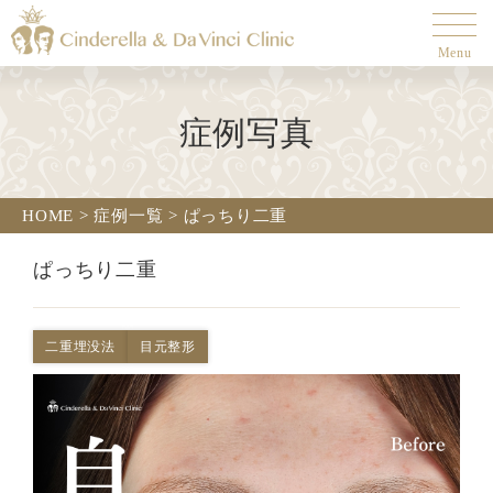
Menu
症例写真
HOME
>
症例一覧
>
ぱっちり二重
ぱっちり二重
二重埋没法
目元整形