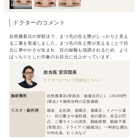
ドクターのコメント
自然癒着法の挙筋法で、まつ毛の生え際がしっかりと見え
る二重を形成しました。まつ毛の生え際が見えることで目
元に華やかさが生まれ、目の縦幅も強調されるため、より
ぱっちりとした印象のお目元に仕上がっています。
担当医
宮田院長
ドクターについて詳細はこちら >
施術費用
自然癒着法(挙筋法・瞼板法共に) 220,000円
(税込) ※施術当時の正規価格
リスク・副作用
感染、左右差、低矯正、過矯正、イメージ違
い、目の重さや違和感、糸の露出、糸玉の凹
凸、二重ラインの消失、眼瞼痙攣、眼瞼下垂
(挙筋法)、ドライアイ(瞼板法)、一時的な腫れ
や内出血、むくみなど