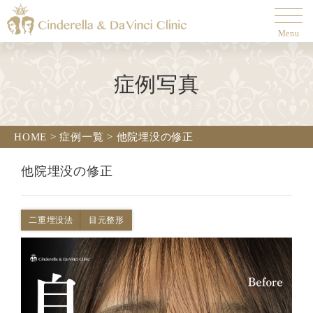
Menu
症例写真
HOME
>
症例一覧
>
他院埋没の修正
他院埋没の修正
二重埋没法
目元整形