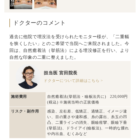
ドクターのコメント
過去に他院で埋没法を受けられたモニター様が、「二重幅
を狭くしたい」とのご希望で当院へご来院されました。今
回は、自然癒着法（挙筋法）による埋没修正を行い、より
自然な印象の二重に整えました。
担当医
宮田院長
ドクターについて詳細はこちら >
施術費用
自然癒着法(挙筋法・瞼板法共に) 220,000円
(税込) ※施術当時の正規価格
リスク・副作用
感染、左右差、低矯正、過矯正、イメージ違
い、目の重さや違和感、糸の露出、糸玉の凹
凸、二重ラインの消失、眼瞼痙攣、眼瞼下垂
(挙筋法)、ドライアイ(瞼板法)、一時的な腫れ
や内出血、むくみなど