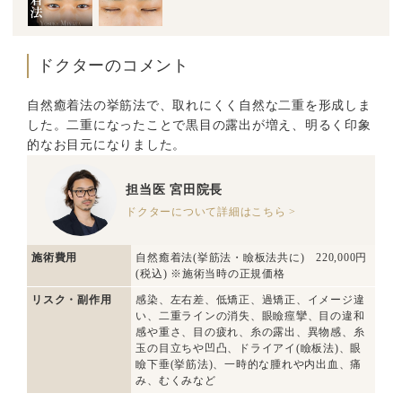
ドクターのコメント
自然癒着法の挙筋法で、取れにくく自然な二重を形成しま
した。二重になったことで黒目の露出が増え、明るく印象
的なお目元になりました。
担当医
宮田院長
ドクターについて詳細はこちら >
施術費用
自然癒着法(挙筋法・瞼板法共に) 220,000円
(税込) ※施術当時の正規価格
リスク・副作用
感染、左右差、低矯正、過矯正、イメージ違
い、二重ラインの消失、眼瞼痙攣、目の違和
感や重さ、目の疲れ、糸の露出、異物感、糸
玉の目立ちや凹凸、ドライアイ(瞼板法)、眼
瞼下垂(挙筋法)、一時的な腫れや内出血、痛
み、むくみなど