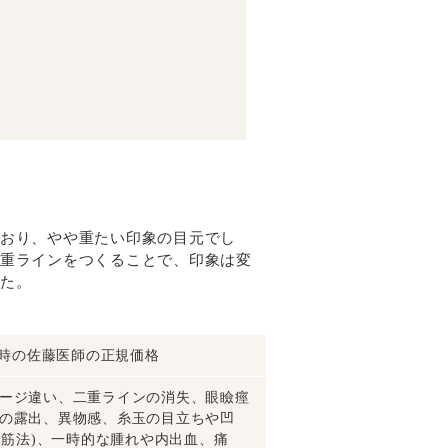
おり、やや重たい印象の目元でし
重ラインをつくることで、印象は変
た。
施術当時の佐藤医師の正規価格
ージ違い、二重ラインの消失、眼瞼痙
の露出、異物感、糸玉の目立ちや凹
挙筋法)、一時的な腫れや内出血、痛