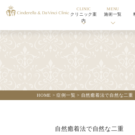
CLINIC
MENU
クリニック案
施術一覧
内
HOME
>
症例一覧
>
自然癒着法で自然な二重
自然癒着法で自然な二重