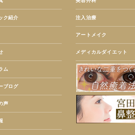
真
美容外科
ック紹介
注入治療
アートメイク
せ
メディカルダイエット
ラム
ーブログ
の声
報