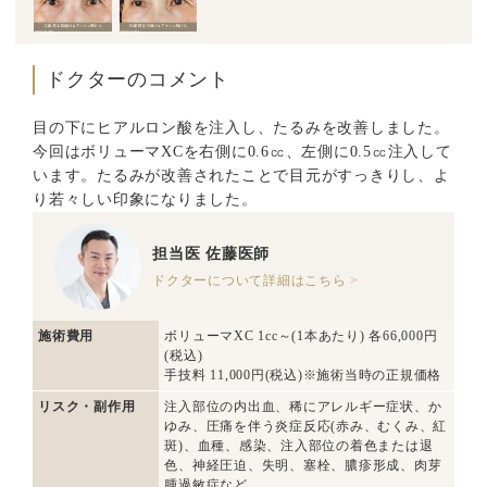
ドクターのコメント
目の下にヒアルロン酸を注入し、たるみを改善しました。
今回はボリューマXCを右側に0.6㏄、左側に0.5㏄注入して
います。たるみが改善されたことで目元がすっきりし、よ
り若々しい印象になりました。
担当医
佐藤医師
ドクターについて詳細はこちら >
施術費用
ボリューマXC 1cc～(1本あたり) 各66,000円
(税込)
手技料 11,000円(税込)※施術当時の正規価格
リスク・副作用
注入部位の内出血、稀にアレルギー症状、か
ゆみ、圧痛を伴う炎症反応(赤み、むくみ、紅
斑)、血種、感染、注入部位の着色または退
色、神経圧迫、失明、塞栓、膿疹形成、肉芽
腫過敏症など