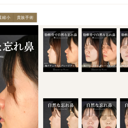
翼縮小
貴族手術