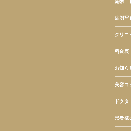
施術一
症例写
クリニ
料金表
お知ら
美容コ
ドクタ
患者様