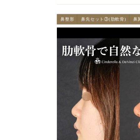
鼻整形
鼻先セット③(肋軟骨)
鼻