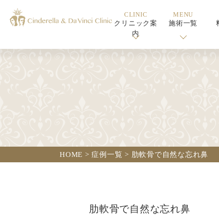
CLINIC
MENU
クリニック案
施術一覧
内
HOME
>
症例一覧
>
肋軟骨で自然な忘れ鼻
肋軟骨で自然な忘れ鼻