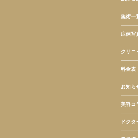
施術一
症例写
クリニ
料金表
お知ら
美容コ
ドクタ