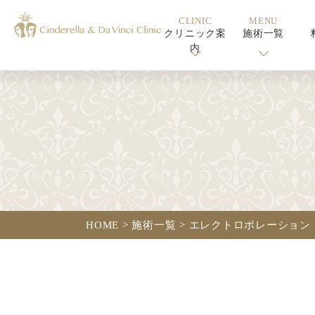
CLINIC
MENU
クリニック案
施術一覧
内
HOME
>
施術一覧
>
エレクトロポレーション