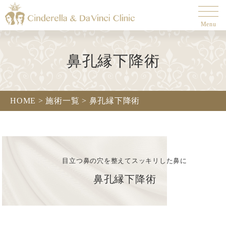
Menu
鼻孔縁下降術
HOME >
施術一覧 >
鼻孔縁下降術
目立つ鼻の穴を整えてスッキリした鼻に
鼻孔縁下降術