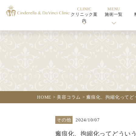
CLINIC
MENU
クリニック案
施術一覧
内
HOME
>
美容コラム
>
瘢痕化、拘縮化ってど
その他
2024/10/07
瘢痕化、拘縮化ってどうい