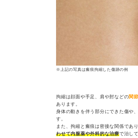
※上記の写真は瘢痕拘縮した傷跡の例
拘縮は顔面や手足、肩や肘などの
関
あります。
身体の動きを伴う部分にできた傷や
す。
また、拘縮と瘢痕は密接な関係であ
わせて内服薬や外科的な治療
で治し