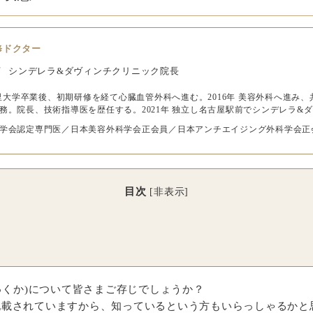
修ドクター
佑
シンデレラ&ダヴィンチクリニック院長
 北里大学卒業後、初期研修を経て心臓血管外科へ進む。2016年 美容外科へ進
務。院長、技術指導医を歴任する。2021年 独立し名古屋駅前でシンデレラ&
学会認定専門医／日本美容外科学会正会員／日本アンチエイジング外科学会正
目次
[
非表示
]
ゅくか)について皆さまご存じでしょうか？
記載されていますから、知っているという方もいらっしゃるかと