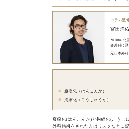
コラム監
宮田洋
2010年
容外科に勤
元日本外科
瘢痕化（はんこんか）
拘縮化（こうしゅくか）
瘢痕化(はんこんか)と拘縮化(こうし
外科施術をされた方はリスクなどに