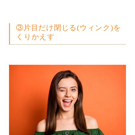
③片目だけ閉じる(ウィンク)を
くりかえす