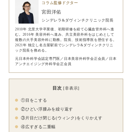
コラム監修ドクター
宮田洋佑
シンデレラ&ダヴィンチクリニック院長
2010年 北里大学卒業後、初期研修を経て心臓血管外科へ進
む。2016年 美容外科へ進み、共立美容外科をはじめとして
複数の大手美容外科に勤務。院長、技術指導医を歴任する。
2021年 独立し名古屋駅前でシンデレラ&ダヴィンチクリニ
ック院長を務める。
元日本外科学会認定専門医／日本美容外科学会正会員／日本
アンチエイジング外科学会正会員
目次
[
非表示
]
①目をこする
②ひどい浮腫みを繰り返す
③片目だけ閉じる(ウィンク)をくりかえす
④広すぎる二重幅