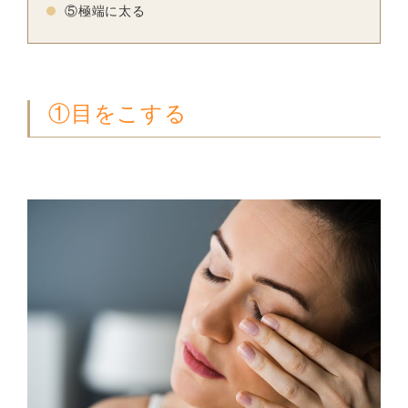
⑤極端に太る
①目をこする