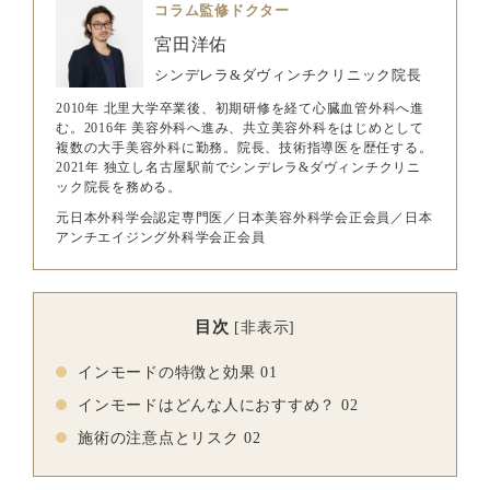
コラム監修ドクター
宮田洋佑
シンデレラ&ダヴィンチクリニック院長
2010年 北里大学卒業後、初期研修を経て心臓血管外科へ進
む。2016年 美容外科へ進み、共立美容外科をはじめとして
複数の大手美容外科に勤務。院長、技術指導医を歴任する。
2021年 独立し名古屋駅前でシンデレラ&ダヴィンチクリニ
ック院長を務める。
元日本外科学会認定専門医／日本美容外科学会正会員／日本
アンチエイジング外科学会正会員
目次
[
非表示
]
インモードの特徴と効果 01
インモードはどんな人におすすめ？ 02
施術の注意点とリスク 02