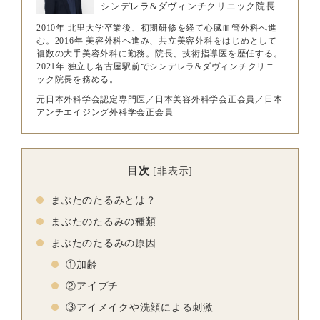
シンデレラ&ダヴィンチクリニック院長
2010年 北里大学卒業後、初期研修を経て心臓血管外科へ進
む。2016年 美容外科へ進み、共立美容外科をはじめとして
複数の大手美容外科に勤務。院長、技術指導医を歴任する。
2021年 独立し名古屋駅前でシンデレラ&ダヴィンチクリニ
ック院長を務める。
元日本外科学会認定専門医／日本美容外科学会正会員／日本
アンチエイジング外科学会正会員
目次
[
非表示
]
まぶたのたるみとは？
まぶたのたるみの種類
まぶたのたるみの原因
①加齢
②アイプチ
③アイメイクや洗顔による刺激