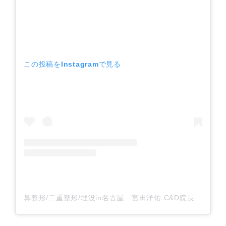
この投稿をInstagramで見る
鼻整形/二重整形/埋没in名古屋 宮田洋佑 C&D院長(@cdcmiyata)がシェアした投稿