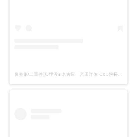
鼻整形/二重整形/埋没in名古屋 宮田洋佑 C&D院長(@cdcmiyata)がシェアした投稿