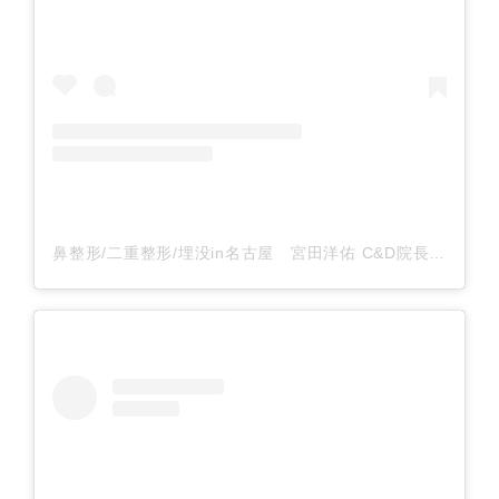
鼻整形/二重整形/埋没in名古屋 宮田洋佑 C&D院長(@cdcmiyata)がシェアした投稿