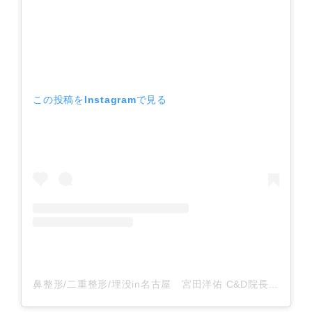
この投稿をInstagramで見る
鼻整形/二重整形/埋没in名古屋 宮田洋佑 C&D院長(@cdcmiyata)がシェアした投稿