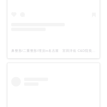
鼻整形/二重整形/埋没in名古屋 宮田洋佑 C&D院長(@cdcmiyata)がシェアした投稿