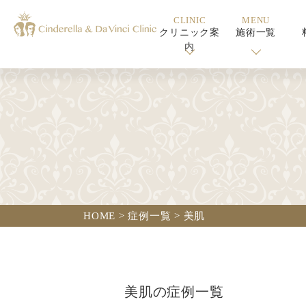
CLINIC
MENU
クリニック案
施術一覧
内
HOME
>
症例一覧
>
美肌
美肌の症例一覧