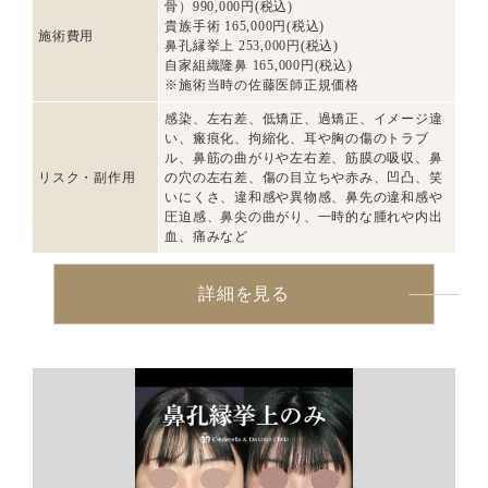
骨）990,000円(税込)
貴族手術 165,000円(税込)
施術費用
鼻孔縁挙上 253,000円(税込)
自家組織隆鼻 165,000円(税込)
※施術当時の佐藤医師正規価格
感染、左右差、低矯正、過矯正、イメージ違
い、瘢痕化、拘縮化、耳や胸の傷のトラブ
ル、鼻筋の曲がりや左右差、筋膜の吸収、鼻
リスク・副作用
の穴の左右差、傷の目立ちや赤み、凹凸、笑
いにくさ、違和感や異物感、鼻先の違和感や
圧迫感、鼻尖の曲がり、一時的な腫れや内出
血、痛みなど
詳細を見る