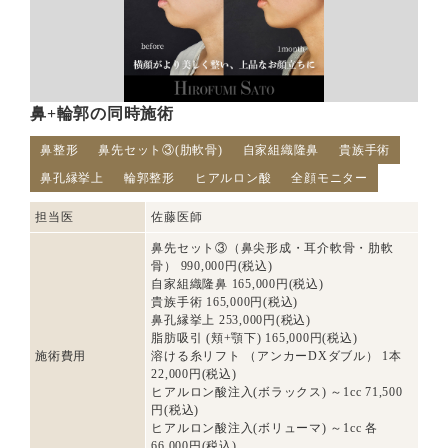
鼻+輪郭の同時施術
鼻整形
鼻先セット③(肋軟骨)
自家組織隆鼻
貴族手術
鼻孔縁挙上
輪郭整形
ヒアルロン酸
全顔モニター
担当医
佐藤医師
鼻先セット③（鼻尖形成・耳介軟骨・肋軟
骨） 990,000円(税込)
自家組織隆鼻 165,000円(税込)
貴族手術 165,000円(税込)
鼻孔縁挙上 253,000円(税込)
脂肪吸引 (頬+顎下) 165,000円(税込)
施術費用
溶ける糸リフト （アンカーDXダブル） 1本
22,000円(税込)
ヒアルロン酸注入(ボラックス) ～1cc 71,500
円(税込)
ヒアルロン酸注入(ボリューマ) ～1cc 各
66,000円(税込)