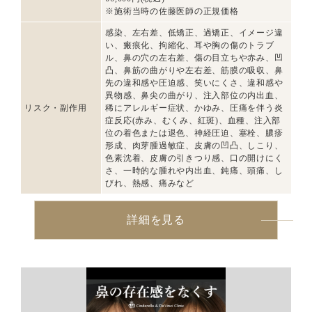
※施術当時の佐藤医師の正規価格
感染、左右差、低矯正、過矯正、イメージ違
い、瘢痕化、拘縮化、耳や胸の傷のトラブ
ル、鼻の穴の左右差、傷の目立ちや赤み、凹
凸、鼻筋の曲がりや左右差、筋膜の吸収、鼻
先の違和感や圧迫感、笑いにくさ、違和感や
異物感、鼻尖の曲がり、注入部位の内出血、
リスク・副作用
稀にアレルギー症状、かゆみ、圧痛を伴う炎
症反応(赤み、むくみ、紅斑)、血種、注入部
位の着色または退色、神経圧迫、塞栓、膿疹
形成、肉芽腫過敏症、皮膚の凹凸、しこり、
色素沈着、皮膚の引きつり感、口の開けにく
さ、一時的な腫れや内出血、鈍痛、頭痛、し
びれ、熱感、痛みなど
詳細を見る