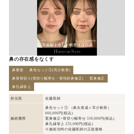
鼻の存在感をなくす
鼻整形
鼻先セット①(耳介軟骨)
鼻骨骨切り(骨切り幅寄せ・骨性斜鼻修正)
鷲鼻修正
鼻孔縁挙上
担当医
佐藤医師
鼻先セット① （鼻尖形成＋耳介軟骨）
660,000円(税込)
施術費用
鷲鼻修正+骨切り幅寄せ 330,000円(税込)
鼻孔縁挙上 253,000円(税込)
※施術当時の佐藤医師の正規価格