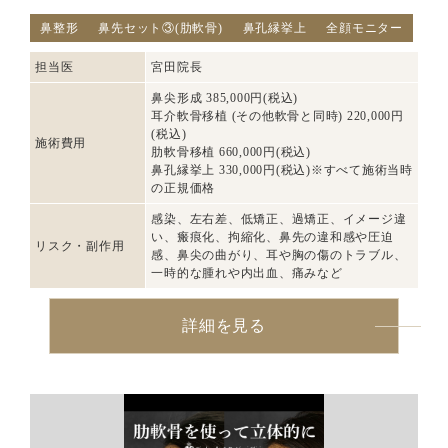
鼻整形
鼻先セット③(肋軟骨)
鼻孔縁挙上
全顔モニター
担当医
宮田院長
鼻尖形成 385,000円(税込)
耳介軟骨移植 (その他軟骨と同時) 220,000円
(税込)
施術費用
肋軟骨移植 660,000円(税込)
鼻孔縁挙上 330,000円(税込)※すべて施術当時
の正規価格
感染、左右差、低矯正、過矯正、イメージ違
い、瘢痕化、拘縮化、鼻先の違和感や圧迫
リスク・副作用
感、鼻尖の曲がり、耳や胸の傷のトラブル、
一時的な腫れや内出血、痛みなど
詳細を見る