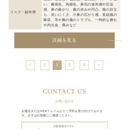
い、瘢痕化、拘縮化、鼻先の違和感や圧迫
感、鼻の曲がり、傷の赤みや凹凸、傷の目立
リスク・副作用
ち、笑いにくさ、小鼻の広がり感、直組織の
吸収、耳や胸の傷のトラブル、一時的な腫れ
や内出血、痛みなど
詳細を見る
1
2
3
4
CONTACT US
お問い合わせ
お電話またはWEBフォームよりご予約を受け付けておりま
す。まずはお気軽にご相談ください。