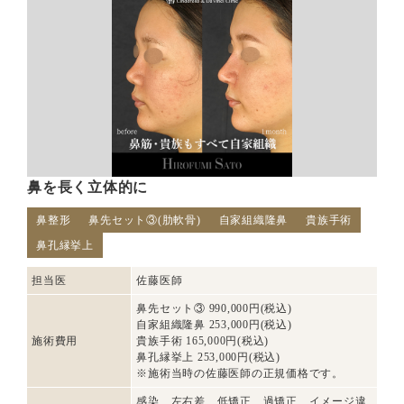
鼻を長く立体的に
鼻整形
鼻先セット③(肋軟骨)
自家組織隆鼻
貴族手術
鼻孔縁挙上
担当医
佐藤医師
鼻先セット③ 990,000円(税込)
自家組織隆鼻 253,000円(税込)
施術費用
貴族手術 165,000円(税込)
鼻孔縁挙上 253,000円(税込)
※施術当時の佐藤医師の正規価格です。
感染、左右差、低矯正、過矯正、イメージ違