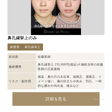
鼻孔縁挙上のみ
鼻整形
鼻孔縁挙上
担当医
佐藤医師
鼻孔縁挙上 253,000円(税込)※施術当時の佐藤
施術費用
医師の正規価格
感染、鼻の穴の左右差、低矯正、過矯正、イ
リスク・副作用
メージ違い、傷の目立ちや赤み、凹凸、一時
的な腫れや内出血、痛みなど
詳細を見る