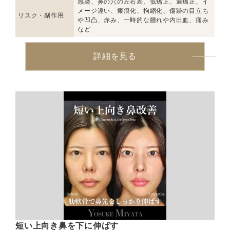
感染、鼻の穴の左右差、低矯正、過矯正、イ
メージ違い、瘢痕化、拘縮化、傷跡の目立ち
リスク・副作用
や凹凸、赤み、一時的な腫れや内出血、痛み
など
詳細を見る
短い上向き鼻を下に伸ばす