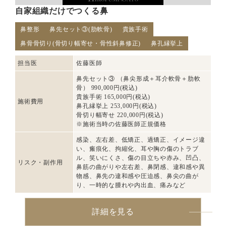
自家組織だけでつくる鼻
鼻整形
鼻先セット③(肋軟骨)
貴族手術
鼻骨骨切り(骨切り幅寄せ・骨性斜鼻修正)
鼻孔縁挙上
担当医
佐藤医師
鼻先セット③ （鼻尖形成＋耳介軟骨＋肋軟
骨） 990,000円(税込)
貴族手術 165,000円(税込)
施術費用
鼻孔縁挙上 253,000円(税込)
骨切り幅寄せ 220,000円(税込)
※施術当時の佐藤医師正規価格
感染、左右差、低矯正、過矯正、イメージ違
い、瘢痕化、拘縮化、耳や胸の傷のトラブ
ル、笑いにくさ、傷の目立ちや赤み、凹凸、
リスク・副作用
鼻筋の曲がりや左右差、鼻閉感、違和感や異
物感、鼻先の違和感や圧迫感、鼻尖の曲が
り、一時的な腫れや内出血、痛みなど
詳細を見る