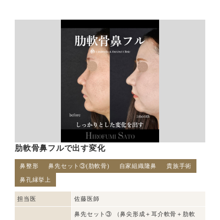
肋軟骨鼻フルで出す変化
鼻整形
鼻先セット③(肋軟骨)
自家組織隆鼻
貴族手術
鼻孔縁挙上
担当医
佐藤医師
鼻先セット③ （鼻尖形成＋耳介軟骨＋肋軟