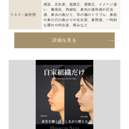
感染、左右差、低矯正、過矯正、イメージ違
い、瘢痕化、拘縮化、鼻先の違和感や圧迫
リスク・副作用
感、鼻尖の曲がり、耳の傷のトラブル、鼻筋
や鼻の穴の曲がりや左右差、鼻閉感、一時的
な腫れや内出血、痛みなど
詳細を見る