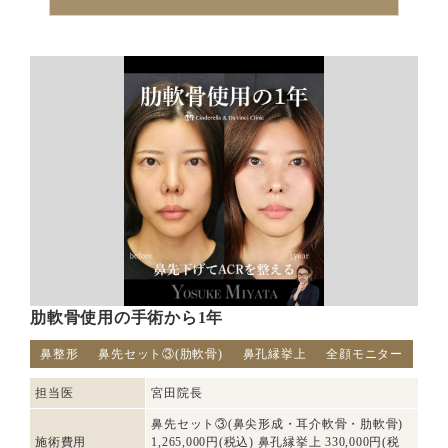
肋軟骨使用の手術から1年
鼻整形
鼻先セット③(肋軟骨)
鼻孔縁挙上
全顔モニター
担当医
宮田院長
鼻先セット③(鼻尖形成・耳介軟骨・肋軟骨)
施術費用
1,265,000円(税込) 鼻孔縁挙上 330,000円(税