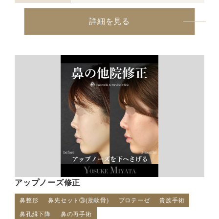
詳細を見る
アップノーズ修正
鼻整形
鼻先セット③(肋軟骨)
プロテーゼ
貴族手術
鼻孔縁下降
鼻の再手術