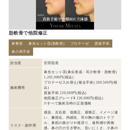
肋軟骨で他院修正
鼻整形
鼻先セット③(肋軟骨)
プロテーゼ
貴族手術
鼻の再手術
担当医
宮田院長
鼻先セット③(鼻尖形成・耳介軟骨・肋軟骨)
1,265,000円(税込)
プロテーゼ入れ替え(複合手術) 269,500円(税
施術費用
込)
貴族手術 220,000円(税込)
他院修正グレードⅡ 220,000円(税込)
※すべて施術当時の正規価格
感染、左右差、低矯正、過矯正、イメージ違
い、瘢痕化、拘縮化、耳や胸の傷のトラブ
ル、鼻筋の曲がりや後戻り、違和感や異物
リスク・副作用
感、鼻の穴の引き攣れ、笑いにくさ、小鼻の