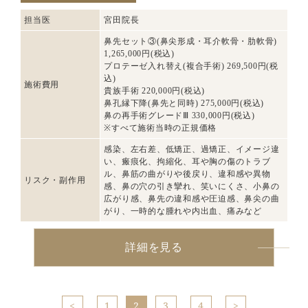
担当医
宮田院長
鼻先セット③(鼻尖形成・耳介軟骨・肋軟骨)
1,265,000円(税込)
プロテーゼ入れ替え(複合手術) 269,500円(税
込)
施術費用
貴族手術 220,000円(税込)
鼻孔縁下降(鼻先と同時) 275,000円(税込)
鼻の再手術グレードⅢ 330,000円(税込)
※すべて施術当時の正規価格
感染、左右差、低矯正、過矯正、イメージ違
い、瘢痕化、拘縮化、耳や胸の傷のトラブ
ル、鼻筋の曲がりや後戻り、違和感や異物
リスク・副作用
感、鼻の穴の引き攣れ、笑いにくさ、小鼻の
広がり感、鼻先の違和感や圧迫感、鼻尖の曲
がり、一時的な腫れや内出血、痛みなど
詳細を見る
1
2
3
4