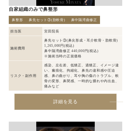
自家組織のみで鼻整形
鼻整形
鼻先セット③(肋軟骨)
鼻中隔湾曲修正
担当医
宮田院長
鼻先セット③(鼻尖形成・耳介軟骨・肋軟骨)
1,265,000円(税込)
施術費用
鼻中隔湾曲修正 440,000円(税込)
※施術当時の正規価格
感染、左右差、低矯正、過矯正、イメージ違
い、瘢痕化、拘縮化、鼻先の違和感や圧迫
リスク・副作用
感、鼻の曲がり、耳や胸の傷のトラブル、軟
骨の変形、鼻閉感、一時的な腫れや内出血、
痛みなど
詳細を見る