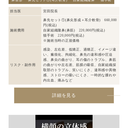
鼻整形
鼻先セット①(耳介軟骨)
自家組織隆鼻
猫手術
担当医
宮田院長
鼻先セット①(鼻尖形成＋耳介軟骨) 660,000
円(税込)
施術費用
自家組織隆鼻(鼻筋) 220,000円(税込)
猫手術 220,000円(税込)
※施術当時の正規価格
感染、左右差、低矯正、過矯正、イメージ違
い、瘢痕化、拘縮化、鼻先の違和感や圧迫
感、鼻尖の曲がり、耳の傷のトラブル、鼻筋
リスク・副作用
の曲がりや左右差、筋膜の吸収、自家組織採
取部のトラブル、笑いにくさ、違和感や異物
感、ストローの吸いにくさ、一時的な腫れや
内出血、痛みなど
詳細を見る