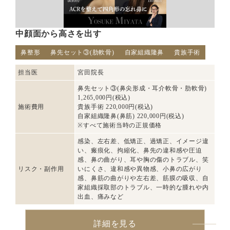
中顔面から高さを出す
鼻整形
鼻先セット③(肋軟骨)
自家組織隆鼻
貴族手術
担当医
宮田院長
鼻先セット③(鼻尖形成・耳介軟骨・肋軟骨)
1,265,000円(税込)
施術費用
貴族手術 220,000円(税込)
自家組織隆鼻(鼻筋) 220,000円(税込)
※すべて施術当時の正規価格
感染、左右差、低矯正、過矯正、イメージ違
い、瘢痕化、拘縮化、鼻先の違和感や圧迫
感、鼻の曲がり、耳や胸の傷のトラブル、笑
リスク・副作用
いにくさ、違和感や異物感、小鼻の広がり
感、鼻筋の曲がりや左右差、筋膜の吸収、自
家組織採取部のトラブル、一時的な腫れや内
出血、痛みなど
詳細を見る