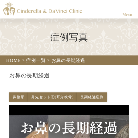
Menu
症例写真
HOME
>
症例一覧
>
お鼻の長期経過
お鼻の長期経過
鼻整形
鼻先セット①(耳介軟骨)
長期経過症例