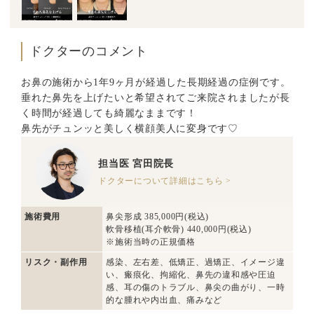
ドクターのコメント
お鼻の施術から1年9ヶ月が経過した長期経過の症例です。
垂れた鼻先を上げたいと希望されてご来院されましたが長
く時間が経過しても綺麗なままです！
鼻先がチュンッと美しく横顔美人に変身です♡
担当医
宮田院長
ドクターについて詳細はこちら >
施術費用
鼻尖形成 385,000円(税込)
軟骨移植(耳介軟骨) 440,000円(税込)
※施術当時の正規価格
リスク・副作用
感染、左右差、低矯正、過矯正、イメージ違
い、瘢痕化、拘縮化、鼻先の違和感や圧迫
感、耳の傷のトラブル、鼻尖の曲がり、一時
的な腫れや内出血、痛みなど