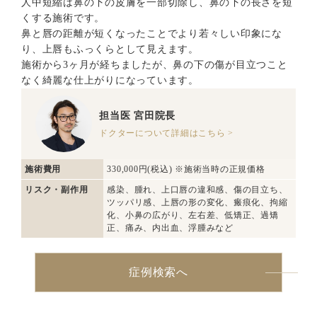
人中短縮は鼻の下の皮膚を一部切除し、鼻の下の長さを短
くする施術です。
鼻と唇の距離が短くなったことでより若々しい印象にな
り、上唇もふっくらとして見えます。
施術から3ヶ月が経ちましたが、鼻の下の傷が目立つこと
なく綺麗な仕上がりになっています。
担当医
宮田院長
ドクターについて詳細はこちら >
施術費用
330,000円(税込) ※施術当時の正規価格
リスク・副作用
感染、腫れ、上口唇の違和感、傷の目立ち、
ツッパリ感、上唇の形の変化、瘢痕化、拘縮
化、小鼻の広がり、左右差、低矯正、過矯
正、痛み、内出血、浮腫みなど
症例検索へ