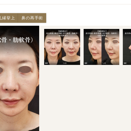
孔縁挙上
鼻の再手術