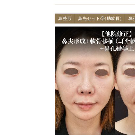
鼻整形
鼻先セット③(肋軟骨)
鼻