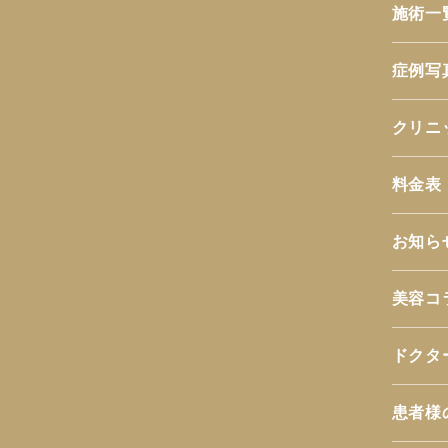
施術一
症例写
クリニ
料金表
お知ら
美容コ
ドクタ
患者様