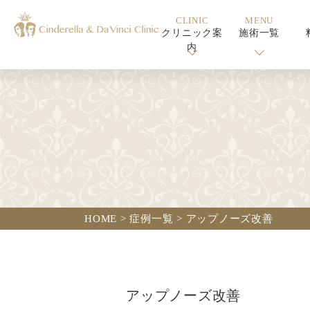
CLINIC
MENU
クリニック案
施術一覧
内
HOME
>
症例一覧
>
アップノーズ改善
アップノーズ改善