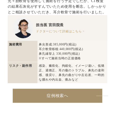
元々肋軟骨を使用して施術を行う予定でしたが、CT検査
の結果石灰化がすすんでいたため使用を断念。しかっかり
とご相談させていただき、耳介軟骨で施術を行いました。
担当医
宮田院長
ドクターについて詳細はこちら >
施術費用
鼻尖形成:385,000円(税込)
耳介軟骨移植:440,000円(税込)
鼻孔縁挙上 330,000円(税込)
※すべて施術当時の正規価格
リスク・副作用
感染、瘢痕化、拘縮化、イメージ違い、低矯
正、過矯正、耳の傷のトラブル、鼻先の違和
感、後戻り、鼻先の曲がりや左右差、一時的
な腫れや内出血、痛みなど
症例検索へ