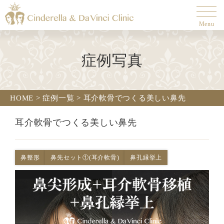
Menu
症例写真
HOME
>
症例一覧
>
耳介軟骨でつくる美しい鼻先
耳介軟骨でつくる美しい鼻先
鼻整形
鼻先セット①(耳介軟骨)
鼻孔縁挙上