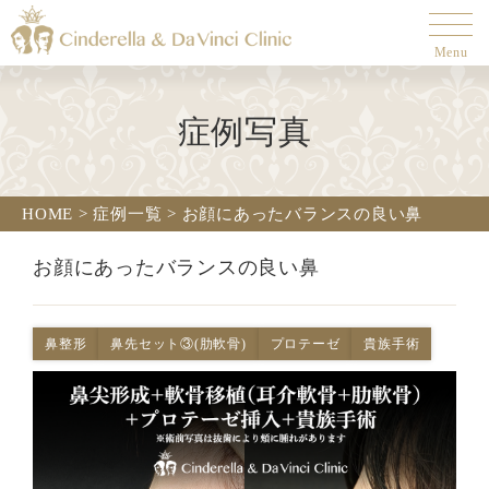
Menu
症例写真
HOME
>
症例一覧
>
お顔にあったバランスの良い鼻
お顔にあったバランスの良い鼻
鼻整形
鼻先セット③(肋軟骨)
プロテーゼ
貴族手術