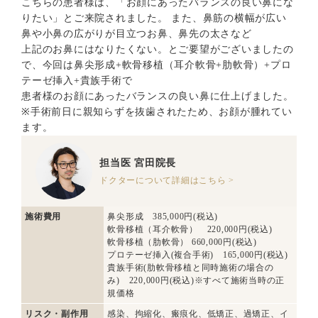
こちらの患者様は、「お顔にあったバランスの良い鼻にな
りたい」とご来院されました。 また、鼻筋の横幅が広い
鼻や小鼻の広がりが目立つお鼻、鼻先の太さなど
上記のお鼻にはなりたくない。とご要望がございましたの
で、今回は鼻尖形成+軟骨移植（耳介軟骨+肋軟骨）+プロ
テーゼ挿入+貴族手術で
患者様のお顔にあったバランスの良い鼻に仕上げました。
※手術前日に親知らずを抜歯されたため、お顔が腫れてい
ます。
担当医
宮田院長
ドクターについて詳細はこちら >
施術費用
鼻尖形成 385,000円(税込)
軟骨移植（耳介軟骨） 220,000円(税込)
軟骨移植（肋軟骨） 660,000円(税込)
プロテーゼ挿入(複合手術) 165,000円(税込)
貴族手術(肋軟骨移植と同時施術の場合の
み) 220,000円(税込)※すべて施術当時の正
規価格
リスク・副作用
感染、拘縮化、瘢痕化、低矯正、過矯正、イ