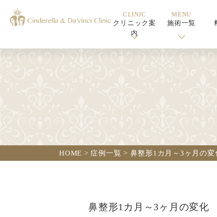
CLINIC
MENU
クリニック案
施術一覧
内
HOME
>
症例一覧
>
鼻整形1カ月～3ヶ月の変
鼻整形1カ月～3ヶ月の変化