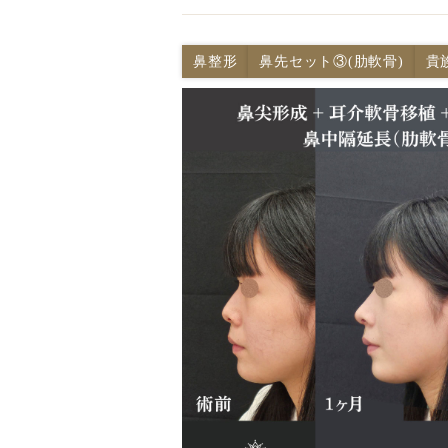
鼻整形
鼻先セット③(肋軟骨)
貴