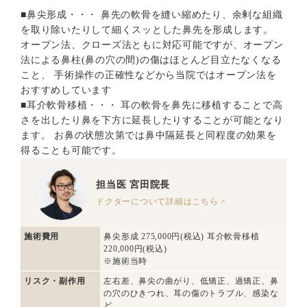
■鼻尖形成・・・ 鼻先の軟骨を縫い縮めたり、余剰な組織
を取り除いたりして細くスッとした鼻先を形成します。
オープン法、クローズ法ともに対応可能ですが、オープン
法による鼻柱(鼻の穴の間)の傷はほとんど目立たなくなる
こと、 手術操作の正確性などから当院ではオープン法を
おすすめしています
■耳介軟骨移植・・・ 耳の軟骨を鼻先に移植することで高
さを出したり鼻を下方に延長したりすることが可能となり
ます。 お鼻の状態次第では鼻中隔延長と同程度の効果を
得ることも可能です。
担当医
宮田院長
ドクターについて詳細はこちら >
施術費用
鼻尖形成 275,000円(税込) 耳介軟骨移植
220,000円(税込)
※施術当時
リスク・副作用
左右差、鼻尖の曲がり、低矯正、過矯正、鼻
の穴のひきつれ、耳の傷のトラブル、感染な
ど