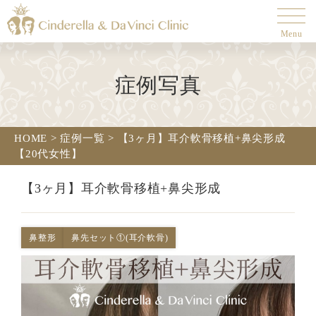
Menu
症例写真
HOME
>
症例一覧
>
【3ヶ月】耳介軟骨移植+鼻尖形成
【20代女性】
【3ヶ月】耳介軟骨移植+鼻尖形成
鼻整形
鼻先セット①(耳介軟骨)