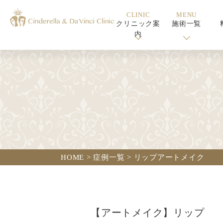
CLINIC
MENU
クリニック案
施術一覧
内
HOME
>
症例一覧
>
リップアートメイク
【アートメイク】リップ